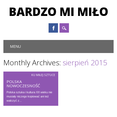
BARDZO MI MIŁO
Main menu
Skip to content
MENU
Monthly Archives:
sierpień 2015
KU MIŁEJ SZTUCE
POLSKA
NOWOCZESNOŚĆ
Polska sztuka i kultura XX wieku nie
musiały niczego kopiować ani też
walczyć z...