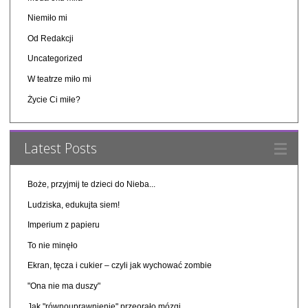
Niemiło mi
Od Redakcji
Uncategorized
W teatrze miło mi
Życie Ci miłe?
Latest Posts
Boże, przyjmij te dzieci do Nieba...
Ludziska, edukujta siem!
Imperium z papieru
To nie minęło
Ekran, tęcza i cukier – czyli jak wychować zombie
"Ona nie ma duszy"
Jak "równouprawnienie" przeorało mózgi