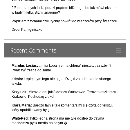
2/3 normalnych ludzi porazi prądem bliźniego, bo tak mówi ekspert
w białym kitlu. Brzmi znajomo?
Pójdziem z torbami czyli rychły powrót do wieczorów przy świeczce
Drogi Pamiętniczku!
Recent Comments
Marulus Lesius:
,, mija kopa nie ma chłopa" niestety , czyżby !?
..walczyć trzeba do same
admin:
Lepiej bym tego nie ujęła! Dzięki za odkurzenie starego
tekstu.
Krzysiek:
Mieszkałem jakiś czas w Warszawie. Teraz mieszkam w
Krakowie. Pochodzę z okol
Klara Maria:
Bardzo fajnie taki komentarz mi się czyta do tekstu,
który opublikowany był j
WhiteRed:
Tylko jedna strona ma nie tyle dostęp do trzyma
mocnomza pysk media na całym �