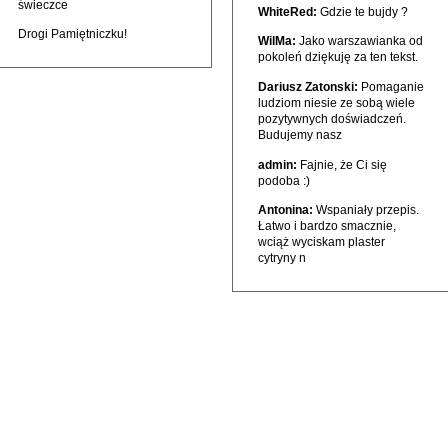
świeczce
WhiteRed:
Gdzie te bujdy ?
Drogi Pamiętniczku!
WilMa:
Jako warszawianka od
pokoleń dziękuję za ten tekst.
Dariusz Zatonski:
Pomaganie
ludziom niesie ze sobą wiele
pozytywnych doświadczeń.
Budujemy nasz
admin:
Fajnie, że Ci się
podoba :)
Antonina:
Wspaniały przepis.
Łatwo i bardzo smacznie,
wciąż wyciskam plaster
cytryny n