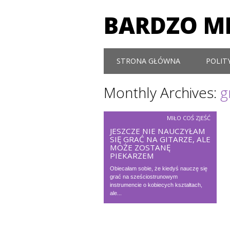
BARDZO MI
Main menu
Skip to content
STRONA GŁÓWNA
POLIT
Monthly Archives:
g
MIŁO COŚ ZJEŚĆ
JESZCZE NIE NAUCZYŁAM
SIĘ GRAĆ NA GITARZE, ALE
MOŻE ZOSTANĘ
PIEKARZEM
Obiecałam sobie, że kiedyś nauczę się
grać na sześciostrunowym
instrumencie o kobiecych kształtach,
ale...