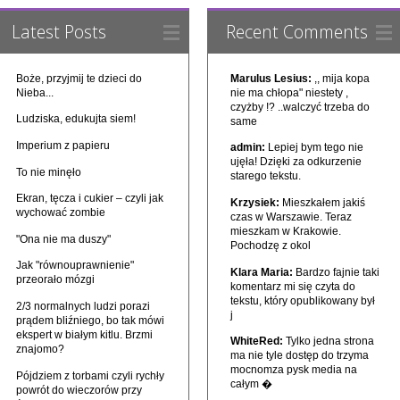
Latest Posts
Recent Comments
Boże, przyjmij te dzieci do
Marulus Lesius:
,, mija kopa
Nieba...
nie ma chłopa" niestety ,
czyżby !? ..walczyć trzeba do
Ludziska, edukujta siem!
same
Imperium z papieru
admin:
Lepiej bym tego nie
ujęła! Dzięki za odkurzenie
To nie minęło
starego tekstu.
Ekran, tęcza i cukier – czyli jak
Krzysiek:
Mieszkałem jakiś
wychować zombie
czas w Warszawie. Teraz
mieszkam w Krakowie.
"Ona nie ma duszy"
Pochodzę z okol
Jak "równouprawnienie"
Klara Maria:
Bardzo fajnie taki
przeorało mózgi
komentarz mi się czyta do
tekstu, który opublikowany był
2/3 normalnych ludzi porazi
j
prądem bliźniego, bo tak mówi
ekspert w białym kitlu. Brzmi
WhiteRed:
Tylko jedna strona
znajomo?
ma nie tyle dostęp do trzyma
mocnomza pysk media na
Pójdziem z torbami czyli rychły
całym �
powrót do wieczorów przy