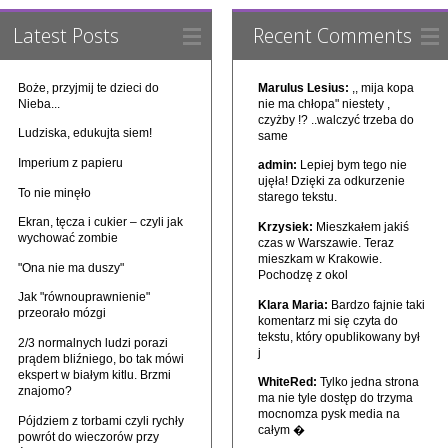
Latest Posts
Recent Comments
Boże, przyjmij te dzieci do
Marulus Lesius:
,, mija kopa
Nieba...
nie ma chłopa" niestety ,
czyżby !? ..walczyć trzeba do
Ludziska, edukujta siem!
same
Imperium z papieru
admin:
Lepiej bym tego nie
ujęła! Dzięki za odkurzenie
To nie minęło
starego tekstu.
Ekran, tęcza i cukier – czyli jak
Krzysiek:
Mieszkałem jakiś
wychować zombie
czas w Warszawie. Teraz
mieszkam w Krakowie.
"Ona nie ma duszy"
Pochodzę z okol
Jak "równouprawnienie"
Klara Maria:
Bardzo fajnie taki
przeorało mózgi
komentarz mi się czyta do
tekstu, który opublikowany był
2/3 normalnych ludzi porazi
j
prądem bliźniego, bo tak mówi
ekspert w białym kitlu. Brzmi
WhiteRed:
Tylko jedna strona
znajomo?
ma nie tyle dostęp do trzyma
mocnomza pysk media na
Pójdziem z torbami czyli rychły
całym �
powrót do wieczorów przy