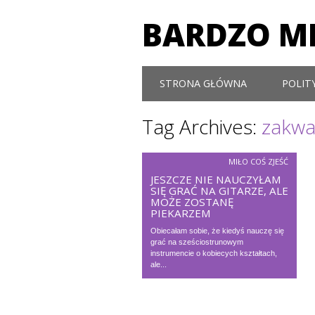
BARDZO MI
Main menu
Skip to content
STRONA GŁÓWNA
POLIT
Tag Archives:
zakwa
MIŁO COŚ ZJEŚĆ
JESZCZE NIE NAUCZYŁAM
SIĘ GRAĆ NA GITARZE, ALE
MOŻE ZOSTANĘ
PIEKARZEM
Obiecałam sobie, że kiedyś nauczę się
grać na sześciostrunowym
instrumencie o kobiecych kształtach,
ale...