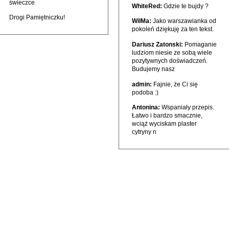
świeczce
WhiteRed:
Gdzie te bujdy ?
Drogi Pamiętniczku!
WilMa:
Jako warszawianka od
pokoleń dziękuję za ten tekst.
Dariusz Zatonski:
Pomaganie
ludziom niesie ze sobą wiele
pozytywnych doświadczeń.
Budujemy nasz
admin:
Fajnie, że Ci się
podoba :)
Antonina:
Wspaniały przepis.
Łatwo i bardzo smacznie,
wciąż wyciskam plaster
cytryny n