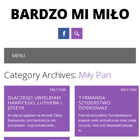
BARDZO MI MIŁO
Main menu
Skip to content
MENU
Category Archives:
Miły Pan
MIŁY PAN
MIŁY PAN
DLACZEGO UWIELBIAM
TYRMANDA
HARRY’EGO, LUTHERA I
SZYDERSTWO
JOSEYA
DOSKONAŁE
Im więcej oglądam na ekranie Clinta
Pośród wszystkich Tyrmandowych
Eastwooda, tym bardziej za nim
książek wiele wzbudza we mnie ciepłe
przepadam. Jego bohaterowie...
uczucia. Jest coś niepowtarzalnego
w...