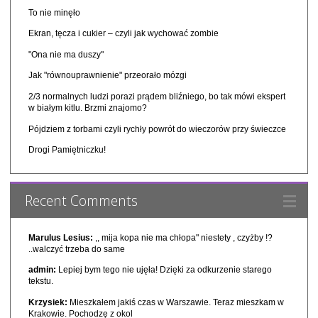
To nie minęło
Ekran, tęcza i cukier – czyli jak wychować zombie
"Ona nie ma duszy"
Jak "równouprawnienie" przeorało mózgi
2/3 normalnych ludzi porazi prądem bliźniego, bo tak mówi ekspert
w białym kitlu. Brzmi znajomo?
Pójdziem z torbami czyli rychły powrót do wieczorów przy świeczce
Drogi Pamiętniczku!
Recent Comments
Marulus Lesius:
,, mija kopa nie ma chłopa" niestety , czyżby !?
..walczyć trzeba do same
admin:
Lepiej bym tego nie ujęła! Dzięki za odkurzenie starego
tekstu.
Krzysiek:
Mieszkałem jakiś czas w Warszawie. Teraz mieszkam w
Krakowie. Pochodzę z okol