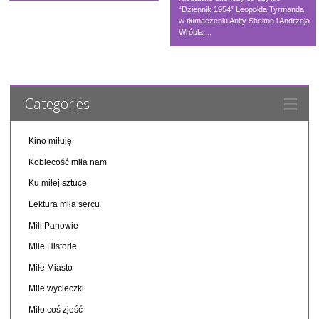
“Dziennik 1954” Leopolda Tyrmanda
w tłumaczeniu Anity Shelton i Andrzeja
Wróbla....
Categories
Kino miłuję
Kobiecość miła nam
Ku miłej sztuce
Lektura miła sercu
Mili Panowie
Miłe Historie
Miłe Miasto
Miłe wycieczki
Miło coś zjeść