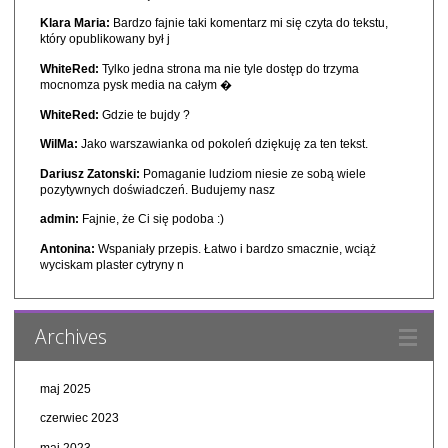
Klara Maria:
Bardzo fajnie taki komentarz mi się czyta do tekstu,
który opublikowany był j
WhiteRed:
Tylko jedna strona ma nie tyle dostęp do trzyma
mocnomza pysk media na całym �
WhiteRed:
Gdzie te bujdy ?
WilMa:
Jako warszawianka od pokoleń dziękuję za ten tekst.
Dariusz Zatonski:
Pomaganie ludziom niesie ze sobą wiele
pozytywnych doświadczeń. Budujemy nasz
admin:
Fajnie, że Ci się podoba :)
Antonina:
Wspaniały przepis. Łatwo i bardzo smacznie, wciąż
wyciskam plaster cytryny n
Archives
maj 2025
czerwiec 2023
maj 2023