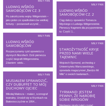
MIŁY PAN
MIŁY PAN
LUDWIG WŚRÓD
SAMOBÓJCÓW CZ. 3
LUDWIG WŚRÓD
SAMOBÓJCÓW CZ. 2
Po zakończeniu wojny Wittgenstein –
jako jeden ze spadkobierców wielkiej
Ciąg dalszy opowieści Tomasza
fortuny – postanowił uczynić...
Męckiego o Ludwigu Wittgensteinie.
Pierwszy fragment dla przypomnienia
tu: Część 1...
MIŁY PAN
LUDWIG WŚRÓD
MIŁY PAN
SAMOBÓJCÓW
STAROŻYTNOŚĆ KRYJE
Rozpoczynamy cykl opowieści o
PRZED NAMI WIELE
słynnych filozofach. Dziś pierwsza
TAJEMNIC
część biografii Wittgensteina.
Zdaniem wielu...
Wojciech Ejsmond, archeolog z
Uniwersytetu Warszawskiego,
opowiada magazynowi „Bardzo Mi
Miło” o swoich badaniach...
MIŁY PAN
MUSIAŁEM SPRAWDZIĆ,
CZY DUBUFFET TO MÓJ
MIŁY PAN
DUCHOWY OJCIEC
TYRMAND: JESTEM
Mikołaj Malesza – malarz, scenograf
PEWNY, ŻE NAROBIĘ
teatralny. Urodził się w Krynkach na
SOBIE WROGÓW
Białostocczyźnie w 1954...
Niedawno skończyłeś czytać