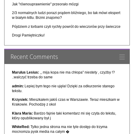
Jak "równouprawnienie" przeorało mózgi
2/3 normalnych ludzi porazi prądem bliźniego, bo tak mówi ekspert
w białym kitlu. Brzmi znajomo?
Pójdziem z torbami czyli rychły powrót do wieczorów przy świeczce
Drogi Pamiętniczku!
Recent Comments
Marulus Lesius:
,, mija kopa nie ma chłopa" niestety , czyżby !?
..walczyć trzeba do same
admin:
Lepiej bym tego nie ujęła! Dzięki za odkurzenie starego
tekstu.
Krzysiek:
Mieszkałem jakiś czas w Warszawie. Teraz mieszkam w
Krakowie. Pochodzę z okol
Klara Maria:
Bardzo fajnie taki komentarz mi się czyta do tekstu,
który opublikowany był j
WhiteRed:
Tylko jedna strona ma nie tyle dostęp do trzyma
mocnomza pysk media na całym �