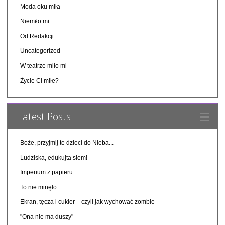
Moda oku miła
Niemiło mi
Od Redakcji
Uncategorized
W teatrze miło mi
Życie Ci miłe?
Latest Posts
Boże, przyjmij te dzieci do Nieba...
Ludziska, edukujta siem!
Imperium z papieru
To nie minęło
Ekran, tęcza i cukier – czyli jak wychować zombie
"Ona nie ma duszy"