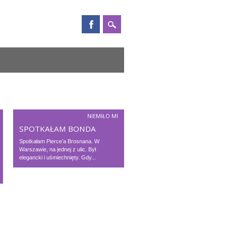
NIEMIŁO MI
SPOTKAŁAM BONDA
Spotkałam Pierce’a Brosnana. W
Warszawie, na jednej z ulic. Był
elegancki i uśmiechnięty. Gdy...