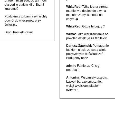
prądem bliźniego, bo tak mówi
ekspert w białym kitlu. Brzmi
WhiteRed:
Tylko jedna strona
znajomo?
ma nie tyle dostęp do trzyma
mocnomza pysk media na
Pójdziem z torbami czyli rychły
całym �
powrót do wieczorów przy
świeczce
WhiteRed:
Gdzie te bujdy ?
Drogi Pamiętniczku!
WilMa:
Jako warszawianka od
pokoleń dziękuję za ten tekst.
Dariusz Zatonski:
Pomaganie
ludziom niesie ze sobą wiele
pozytywnych doświadczeń.
Budujemy nasz
admin:
Fajnie, że Ci się
podoba :)
Antonina:
Wspaniały przepis.
Łatwo i bardzo smacznie,
wciąż wyciskam plaster
cytryny n