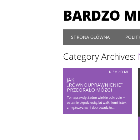
BARDZO MI
Main menu
Skip to content
STRONA GŁÓWNA
POLIT
Category Archives:
NIEMIŁO MI
JAK
„RÓWNOUPRAWNIENIE”
PRZEORAŁO MÓZGI
To naprawdę żadne wielkie odkrycie –
ostatnie pięćdziesiąt lat walki feministek
z mężczyznami doprowadziło...