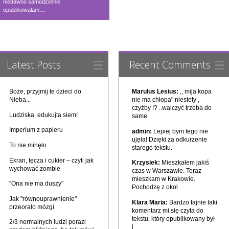
niedawno samodzielnie
opublikowałam....
Latest Posts
Recent Comments
Boże, przyjmij te dzieci do
Marulus Lesius:
,, mija kopa
Nieba...
nie ma chłopa" niestety ,
czyżby !? ..walczyć trzeba do
Ludziska, edukujta siem!
same
Imperium z papieru
admin:
Lepiej bym tego nie
ujęła! Dzięki za odkurzenie
To nie minęło
starego tekstu.
Ekran, tęcza i cukier – czyli jak
Krzysiek:
Mieszkałem jakiś
wychować zombie
czas w Warszawie. Teraz
mieszkam w Krakowie.
"Ona nie ma duszy"
Pochodzę z okol
Jak "równouprawnienie"
Klara Maria:
Bardzo fajnie taki
przeorało mózgi
komentarz mi się czyta do
tekstu, który opublikowany był
2/3 normalnych ludzi porazi
j