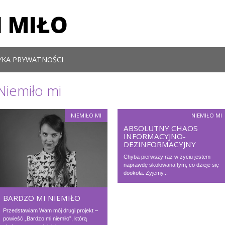
 MIŁO
YKA PRYWATNOŚCI
Niemiło mi
NIEMIŁO MI
NIEMIŁO MI
ABSOLUTNY CHAOS
INFORMACYJNO-
DEZINFORMACYJNY
Chyba pierwszy raz w życiu jestem
naprawdę skołowana tym, co dzieje się
dookoła. Żyjemy...
BARDZO MI NIEMIŁO
Przedstawiam Wam mój drugi projekt –
powieść „Bardzo mi niemiło”, którą