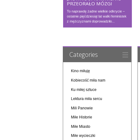
PRZEORAŁO MÓZGI
To naprawdę żadne wielkie odkrycie –
ostatnie pięćdziesiąt lat walki feministek
z mężczyznami doprowadziło...
Categories
Kino miłuję
Kobiecość miła nam
Ku miłej sztuce
Lektura miła sercu
Mili Panowie
Miłe Historie
Miłe Miasto
Miłe wycieczki