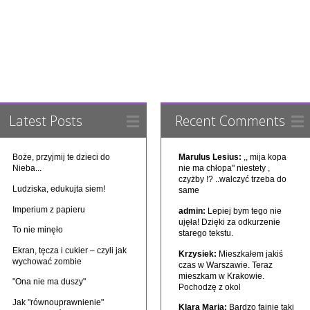
Latest Posts
Recent Comments
Boże, przyjmij te dzieci do
Marulus Lesius:
,, mija kopa
Nieba...
nie ma chłopa" niestety ,
czyżby !? ..walczyć trzeba do
Ludziska, edukujta siem!
same
Imperium z papieru
admin:
Lepiej bym tego nie
ujęła! Dzięki za odkurzenie
To nie minęło
starego tekstu.
Ekran, tęcza i cukier – czyli jak
Krzysiek:
Mieszkałem jakiś
wychować zombie
czas w Warszawie. Teraz
mieszkam w Krakowie.
"Ona nie ma duszy"
Pochodzę z okol
Jak "równouprawnienie"
Klara Maria:
Bardzo fajnie taki