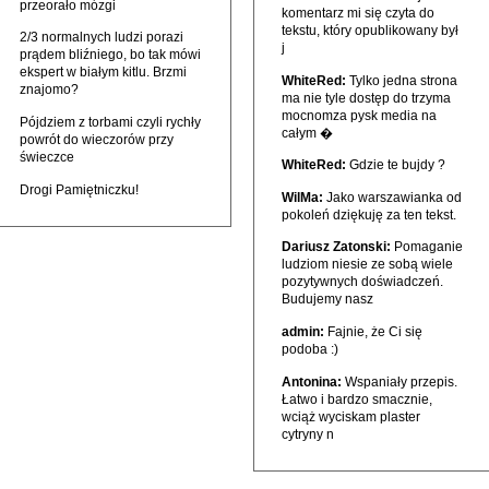
przeorało mózgi
komentarz mi się czyta do
tekstu, który opublikowany był
2/3 normalnych ludzi porazi
j
prądem bliźniego, bo tak mówi
ekspert w białym kitlu. Brzmi
WhiteRed:
Tylko jedna strona
znajomo?
ma nie tyle dostęp do trzyma
mocnomza pysk media na
Pójdziem z torbami czyli rychły
całym �
powrót do wieczorów przy
świeczce
WhiteRed:
Gdzie te bujdy ?
Drogi Pamiętniczku!
WilMa:
Jako warszawianka od
pokoleń dziękuję za ten tekst.
Dariusz Zatonski:
Pomaganie
ludziom niesie ze sobą wiele
pozytywnych doświadczeń.
Budujemy nasz
admin:
Fajnie, że Ci się
podoba :)
Antonina:
Wspaniały przepis.
Łatwo i bardzo smacznie,
wciąż wyciskam plaster
cytryny n