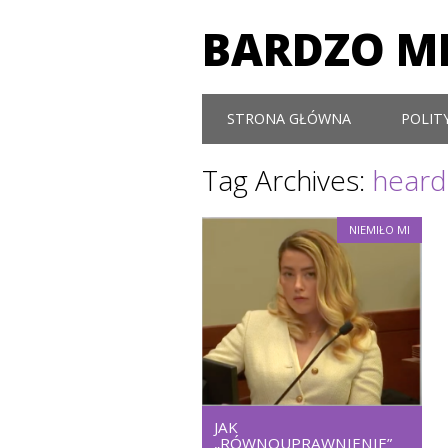
BARDZO MI
Main menu
Skip to content
STRONA GŁÓWNA
POLIT
Tag Archives:
heard
NIEMIŁO MI
JAK
„RÓWNOUPRAWNIENIE”