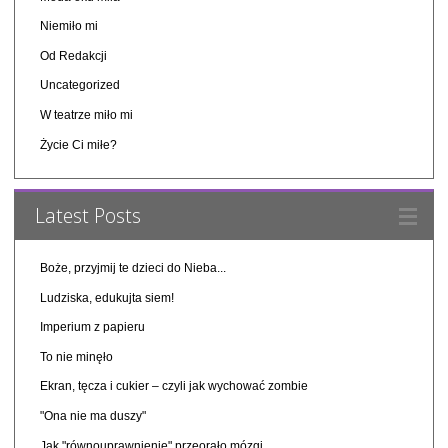
Niemiło mi
Od Redakcji
Uncategorized
W teatrze miło mi
Życie Ci miłe?
Latest Posts
Boże, przyjmij te dzieci do Nieba...
Ludziska, edukujta siem!
Imperium z papieru
To nie minęło
Ekran, tęcza i cukier – czyli jak wychować zombie
"Ona nie ma duszy"
Jak "równouprawnienie" przeorało mózgi