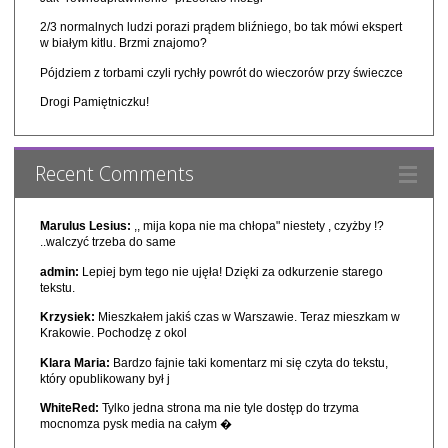
2/3 normalnych ludzi porazi prądem bliźniego, bo tak mówi ekspert
w białym kitlu. Brzmi znajomo?
Pójdziem z torbami czyli rychły powrót do wieczorów przy świeczce
Drogi Pamiętniczku!
Recent Comments
Marulus Lesius:
,, mija kopa nie ma chłopa" niestety , czyżby !?
..walczyć trzeba do same
admin:
Lepiej bym tego nie ujęła! Dzięki za odkurzenie starego
tekstu.
Krzysiek:
Mieszkałem jakiś czas w Warszawie. Teraz mieszkam w
Krakowie. Pochodzę z okol
Klara Maria:
Bardzo fajnie taki komentarz mi się czyta do tekstu,
który opublikowany był j
WhiteRed:
Tylko jedna strona ma nie tyle dostęp do trzyma
mocnomza pysk media na całym �