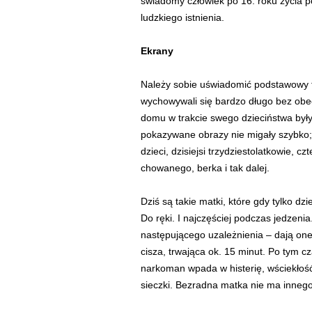
świadomy człowiek po 16. roku życia p
ludzkiego istnienia.
Ekrany
Należy sobie uświadomić podstawowy fa
wychowywali się bardzo długo bez obecn
domu w trakcie swego dzieciństwa były
pokazywane obrazy nie migały szybko; s
dzieci, dzisiejsi trzydziestolatkowie, cz
chowanego, berka i tak dalej.
Dziś są takie matki, które gdy tylko dz
Do ręki. I najczęściej podczas jedzeni
następującego uzależnienia – dają one 
cisza, trwająca ok. 15 minut. Po tym c
narkoman wpada w histerię, wściekłoś
sieczki. Bezradna matka nie ma innego