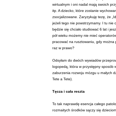
wirtualnym i oni nadal mają swoich prz
itp. A dziecko, które zostanie wychowan
zsocjalizowane. Zaryzykuję tezę, że „Idi
jeżeli tego nie powstrzymamy. I tu nie 
będzie się chciało studiować 6 lat i 
pół wieku możemy nie mieć operatorów 
pracować na rusztowaniu, gdy można p
raz w prawo?
Odsyłam do dwóch wywiadów przeprowa
logopedą, która w przystępny sposób
zaburzenia rozwoju mózgu u małych d
Tete a Tete).
Tęcza i cała reszta
To tak naprawdę esencja całego patol
rozmaitych środków sączy się dziecio