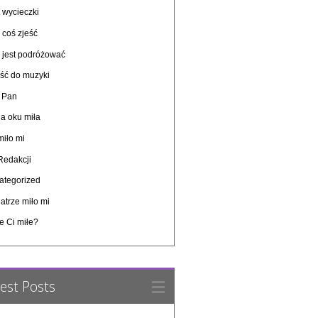
 wycieczki
 coś zjeść
o jest podróżować
ość do muzyki
y Pan
a oku miła
miło mi
Redakcji
ategorized
atrze miło mi
e Ci miłe?
est Posts