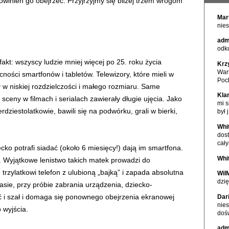
owinien go obejrzeć. Przyjrzyjmy się bliżej trzem wrogom
Mar
nies
adm
odku
kt: wszyscy ludzie mniej więcej po 25. roku życia
Krz
War
ości smartfonów i tabletów. Telewizory, które mieli w
Poc
 w niskiej rozdzielczości i małego rozmiaru. Same
Kla
ceny w filmach i serialach zawierały długie ujęcia. Jako
mi s
terdziestolatkowie, bawili się na podwórku, grali w bierki,
był j
Whi
dos
cał
iecko potrafi siadać (około 6 miesięcy!) dają im smartfona.
Whi
a. Wyjątkowe lenistwo takich matek prowadzi do
trzylatkowi telefon z ulubioną „bajką” i zapada absolutna
Wil
dzię
zasie, przy próbie zabrania urządzenia, dziecko-
ć i szał i domaga się ponownego obejrzenia ekranowej
Dar
nie
 wyjścia.
doś
adm