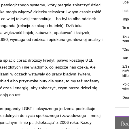
Boże
 patologicznego systemu, który pragnie zniszczyć dzieci
Ludz
ka mogła włączyć dziecku telewizor i w tym czasie robić
co w tej telewizji transmitują – bo był to albo odcinek
Imp
paganda (relacja ze skupu butelek). Dziś taka
To n
na większość bajek, zabawek, opakowań i książek,
Ekra
90, wymaga od rodzica i opiekuna gruntownej analizy i
zom
"On
Jak
 spłacić coraz droższy kredyt, paliwo kosztuje 8 zł,
2/3
set złotych i nie wiadomo, co jeszcze nas czeka. Ale
bliź
ze łzami w oczach wstawały do pracy bladym świtem,
kitl
iad albo przyzwoite buty dla syna, to my też możemy
Pójd
ić czas i energię, aby zobaczyć, czym nasze dzieci się
wie
adają do ust.
Dro
propagandy LGBT i toksycznego jedzenia poskutkuje
zdolnych do życia społecznego i zawodowego – mniej
Re
genialnym filmie pt. „Idiokracja” z 2006 roku. Każdy