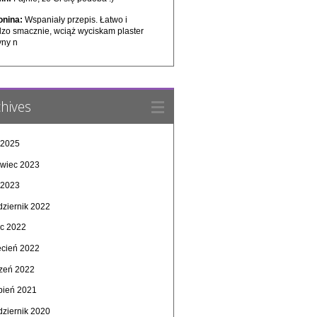
onina:
Wspaniały przepis. Łatwo i
dzo smacznie, wciąż wyciskam plaster
yny n
hives
 2025
rwiec 2023
 2023
dziernik 2022
ec 2022
ecień 2022
czeń 2022
rpień 2021
dziernik 2020