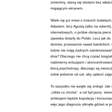
zmienimy, staną się istotami bez właści
migającym ekranem.
Wiele się już mówi o trzecich toaletach
Adasiem, lecz Agusią (albo na odwrót)
internetowych, o próbie obcięcia piersi
zjawiska dotarły do Polski. Lecz jak d
domów, przeważnie nawet katolickich, u
ludzie nie mają żadnych zainteresowań
dnia? Dlaczego nie chcą czytać książek
nadmierny entuzjazm i skoncentrowani
biorą psychotropy, dlaczego są nieszcz
sobie jedzenie od ust, aby opłacić zaję
To wszystko nie wzięło się znikąd. Jak
„róbta co chceta”, a cel był jasny: stw
ambicjami będzie kopulacja i konsump
więc jego diagnoza utknęła gdzieś w po