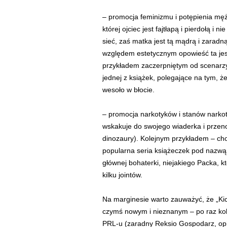
– promocja feminizmu i potępienia mę
której ojciec jest fajtłapą i pierdołą 
sieć, zaś matka jest tą mądrą i zarad
względem estetycznym opowieść ta jes
przykładem zaczerpniętym od scenarzy
jednej z książek, polegające na tym, że
wesoło w błocie.
– promocja narkotyków i stanów narkot
wskakuje do swojego wiaderka i przeno
dinozaury). Kolejnym przykładem – cho
popularna seria książeczek pod nazwą 
głównej bohaterki, niejakiego Packa, 
kilku jointów.
Na marginesie warto zauważyć, że „Kic
czymś nowym i nieznanym – po raz kole
PRL-u (zaradny Reksio Gospodarz, opie