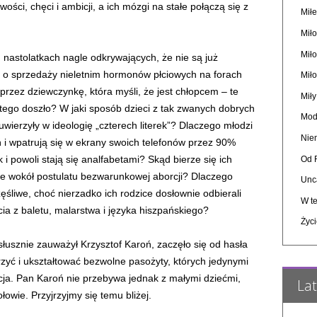
wości, chęci i ambicji, a ich mózgi na stałe połączą się z
Miłe
Miło
Mił
, nastolatkach nagle odkrywających, że nie są już
, o sprzedaży nieletnim hormonów płciowych na forach
Mił
 przez dziewczynkę, która myśli, że jest chłopcem – te
Mił
o tego doszło? W jaki sposób dzieci z tak zwanych dobrych
Mod
wierzyły w ideologię „czterech literek”? Dlaczego młodzi
Nie
 i wpatrują się w ekrany swoich telefonów przez 90%
 i powoli stają się analfabetami? Skąd bierze się ich
Od 
e wokół postulatu bezwarunkowej aborcji? Dlaczego
Unc
ęśliwe, choć nierzadko ich rodzice dosłownie odbierali
W te
cia z baletu, malarstwa i języka hiszpańskiego?
Życi
 słusznie zauważył Krzysztof Karoń, zaczęło się od hasła
orzyć i ukształtować bezwolne pasożyty, których jedynymi
cja. Pan Karoń nie przebywa jednak z małymi dziećmi,
Lat
łowie. Przyjrzyjmy się temu bliżej.