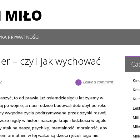
 MIŁO
YKA PRYWATNOŚCI
ier – czyli jak wychować
Cat
Kino
22
Leave a comment
Kob
raszyć, to od prawie już osiemdziesięciu lat żyjemy w
Ku m
j po wojnie, a nasi rodzice budowali dobrobyt po roku
Lekt
zimy wygodne życia podtrzymywane przez szybki rozwój
Mil
szcze nigdy w historii naszego kraju i ludzkości w ogóle
Miłe
y atak na naszą psychikę, mentalność, moralność, aby
m armatnim w tej walce są dzieci i jeżeli tego nie
Miłe