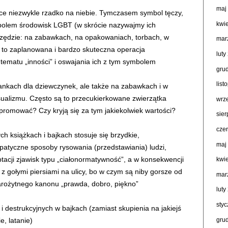
maj
ce niezwykle rzadko na niebie. Tymczasem symbol tęczy,
kwi
mbolem środowisk LGBT (w skrócie nazywajmy ich
wszędzie: na zabawkach, na opakowaniach, torbach, w
mar
t to zaplanowana i bardzo skuteczna operacja
luty
 tematu „inności” i oswajania ich z tym symbolem
gru
lis
ankach dla dziewczynek, ale także na zabawkach i w
alizmu. Często są to przecukierkowane zwierzątka
wrz
romować? Czy kryją się za tym jakiekolwiek wartości?
sie
cze
h książkach i bajkach stosuje się brzydkie,
maj
mpatyczne sposoby rysowania (przedstawiania) ludzi,
eptacji zjawisk typu „ciałonormatywność”, a w konsekwencji
kwi
 z gołymi piersiami na ulicy, bo w czym są niby gorsze od
mar
tarożytnego kanonu „prawda, dobro, piękno”
luty
sty
destrukcyjnych w bajkach (zamiast skupienia na jakiejś
gru
e, latanie)