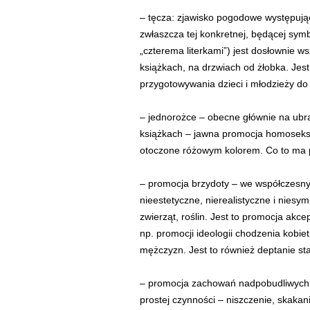
– tęcza: zjawisko pogodowe występują
zwłaszcza tej konkretnej, będącej sy
„czterema literkami”) jest dosłownie 
książkach, na drzwiach od żłobka. Jes
przygotowywania dzieci i młodzieży do
– jednorożce – obecne głównie na ubr
książkach – jawna promocja homoseksu
otoczone różowym kolorem. Co to ma p
– promocja brzydoty – we współczesnyc
nieestetyczne, nierealistyczne i niesy
zwierząt, roślin. Jest to promocja akc
np. promocji ideologii chodzenia kobiet
mężczyzn. Jest to również deptanie s
– promocja zachowań nadpobudliwych i 
prostej czynności – niszczenie, skakani