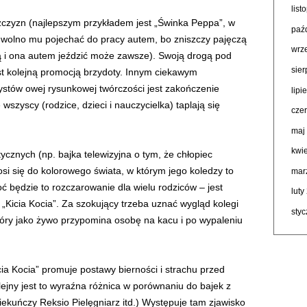
lis
żczyzn (najlepszym przykładem jest „Świnka Peppa”, w
paź
i nie wolno mu pojechać do pracy autem, bo zniszczy pajęczą
wrz
ną i ona autem jeździć może zawsze). Swoją drogą pod
sie
t kolejną promocją brzydoty. Innym ciekawym
stów owej rysunkowej twórczości jest zakończenie
lipi
 wszyscy (rodzice, dzieci i nauczycielka) taplają się
cze
maj
kwi
ycznych (np. bajka telewizyjna o tym, że chłopiec
si się do kolorowego świata, w którym jego koledzy to
mar
ć będzie to rozczarowanie dla wielu rodziców – jest
luty
„Kicia Kocia”. Za szokujący trzeba uznać wygląd kolegi
sty
który jako żywo przypomina osobę na kacu i po wypaleniu
ia Kocia” promuje postawy bierności i strachu przed
jny jest to wyraźna różnica w porównaniu do bajek z
kuńczy Reksio Pielęgniarz itd.) Występuje tam zjawisko