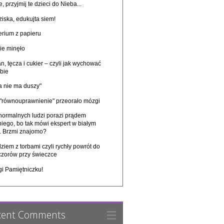
, przyjmij te dzieci do Nieba...
iska, edukujta siem!
erium z papieru
ie minęło
n, tęcza i cukier – czyli jak wychować
bie
a nie ma duszy"
 "równouprawnienie" przeorało mózgi
 normalnych ludzi porazi prądem
niego, bo tak mówi ekspert w białym
u. Brzmi znajomo?
ziem z torbami czyli rychły powrót do
czorów przy świeczce
gi Pamiętniczku!
cent Comments