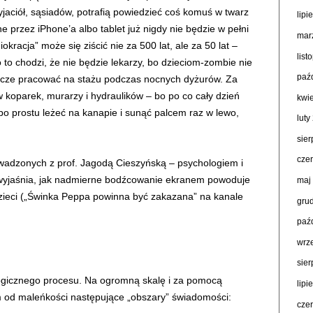
yjaciół, sąsiadów, potrafią powiedzieć coś komuś w twarz
lipi
e przez iPhone’a albo tablet już nigdy nie będzie w pełni
mar
okracja” może się ziścić nie za 500 lat, ale za 50 lat –
lis
o to chodzi, że nie będzie lekarzy, bo dzieciom-zombie nie
paź
jeszcze pracować na stażu podczas nocnych dyżurów. Za
koparek, murarzy i hydraulików – bo po co cały dzień
kwi
o prostu leżeć na kanapie i sunąć palcem raz w lewo,
luty
sie
cze
dzonych z prof. Jagodą Cieszyńską – psychologiem i
 wyjaśnia, jak nadmierne bodźcowanie ekranem powoduje
maj
zieci („Świnka Peppa powinna być zakazana” na kanale
gru
paź
wrz
sie
ogicznego procesu. Na ogromną skalę i za pomocą
lipi
m od maleńkości następujące „obszary” świadomości:
cze