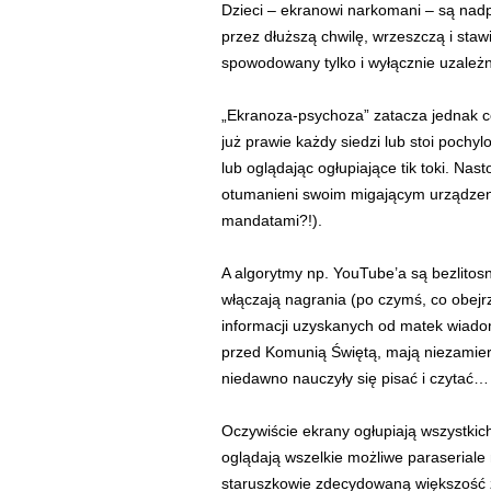
Dzieci – ekranowi narkomani – są nadp
przez dłuższą chwilę, wrzeszczą i staw
spowodowany tylko i wyłącznie uzależ
„Ekranoza-psychoza” zatacza jednak c
już prawie każdy siedzi lub stoi pochy
lub oglądając ogłupiające tik toki. Nas
otumanieni swoim migającym urządzenie
mandatami?!).
A algorytmy np. YouTube’a są bezlito
włączają nagrania (po czymś, co obejrz
informacji uzyskanych od matek wiadom
przed Komunią Świętą, mają niezamierzo
niedawno nauczyły się pisać i czytać…
Oczywiście ekrany ogłupiają wszystkic
oglądają wszelkie możliwe paraseriale 
staruszkowie zdecydowaną większość ż