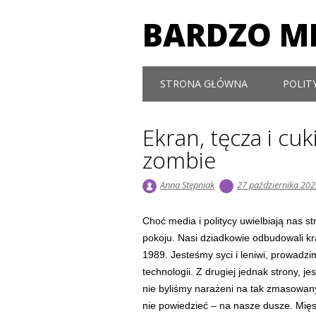
BARDZO MI
Main menu
Skip to content
STRONA GŁÓWNA
POLIT
Ekran, tęcza i cuk
zombie
Anna Stępniak
27 października 20
Choć media i politycy uwielbiają nas st
pokoju. Nasi dziadkowie odbudowali kra
1989. Jesteśmy syci i leniwi, prowad
technologii. Z drugiej jednak strony, je
nie byliśmy narażeni na tak zmasowan
nie powiedzieć – na nasze dusze. Mięse