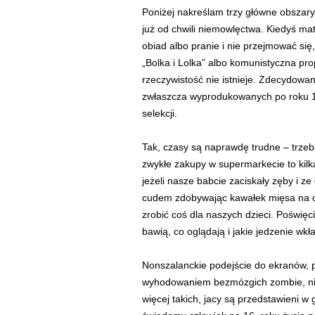
Poniżej nakreślam trzy główne obszary
już od chwili niemowlęctwa. Kiedyś mat
obiad albo pranie i nie przejmować się, 
„Bolka i Lolka” albo komunistyczna pro
rzeczywistość nie istnieje. Zdecydowa
zwłaszcza wyprodukowanych po roku 19
selekcji.
Tak, czasy są naprawdę trudne – trzeba
zwykłe zakupy w supermarkecie to kilka
jeżeli nasze babcie zaciskały zęby i 
cudem zdobywając kawałek mięsa na ob
zrobić coś dla naszych dzieci. Poświęc
bawią, co oglądają i jakie jedzenie wkł
Nonszalanckie podejście do ekranów, 
wyhodowaniem bezmózgich zombie, nie
więcej takich, jacy są przedstawieni w 