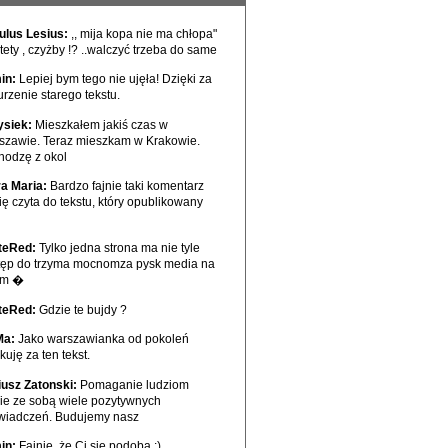
ulus Lesius:
,, mija kopa nie ma chłopa"
tety , czyżby !? ..walczyć trzeba do same
in:
Lepiej bym tego nie ujęła! Dzięki za
rzenie starego tekstu.
ysiek:
Mieszkałem jakiś czas w
szawie. Teraz mieszkam w Krakowie.
hodzę z okol
ra Maria:
Bardzo fajnie taki komentarz
ię czyta do tekstu, który opublikowany
teRed:
Tylko jedna strona ma nie tyle
tęp do trzyma mocnomza pysk media na
ym �
teRed:
Gdzie te bujdy ?
Ma:
Jako warszawianka od pokoleń
kuję za ten tekst.
iusz Zatonski:
Pomaganie ludziom
sie ze sobą wiele pozytywnych
wiadczeń. Budujemy nasz
in:
Fajnie, że Ci się podoba :)