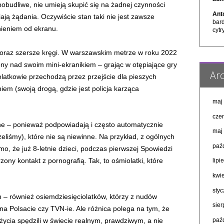
obudliwe, nie umieją skupić się na żadnej czynności
Ant
iają żądania. Oczywiście stan taki nie jest zawsze
bar
nieniem od ekranu.
cytr
oraz szersze kręgi. W warszawskim metrze w roku 2022
lony nad swoim mini-ekranikiem – grając w otępiające gry
Arc
tolatkowie przechodzą przez przejście dla pieszych
m (swoją drogą, gdzie jest policja karząca
maj
cze
sne – ponieważ podpowiadają i często automatycznie
maj
eliśmy), które nie są niewinne. Na przykład, z ogólnych
paź
o, że już 8-letnie dzieci, podczas pierwszej Spowiedzi
ny kontakt z pornografią. Tak, to ośmiolatki, które
lipi
kwi
sty
h – również osiemdziesięciolatków, którzy z nudów
sie
na Polsacie czy TVN-ie. Ale różnica polega na tym, że
paź
ycia spędzili w świecie realnym, prawdziwym, a nie