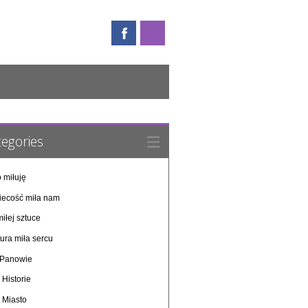
egories
 miłuję
iecość miła nam
iłej sztuce
ura miła sercu
i Panowie
 Historie
 Miasto