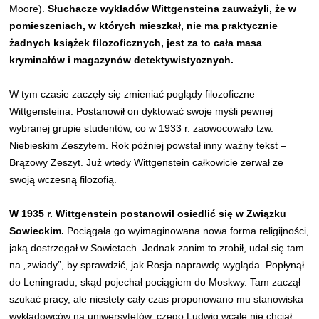
Moore).
Słuchacze wykładów Wittgensteina zauważyli, że w
pomieszeniach, w których mieszkał, nie ma praktycznie
żadnych książek filozoficznych, jest za to cała masa
kryminałów i magazynów detektywistycznych.
W tym czasie zaczęły się zmieniać poglądy filozoficzne
Wittgensteina. Postanowił on dyktować swoje myśli pewnej
wybranej grupie studentów, co w 1933 r. zaowocowało tzw.
Niebieskim Zeszytem. Rok później powstał inny ważny tekst –
Brązowy Zeszyt. Już wtedy Wittgenstein całkowicie zerwał ze
swoją wczesną filozofią.
W 1935 r. Wittgenstein postanowił osiedlić się w Związku
Sowieckim.
Pociągała go wyimaginowana nowa forma religijności,
jaką dostrzegał w Sowietach. Jednak zanim to zrobił, udał się tam
na „zwiady”, by sprawdzić, jak Rosja naprawdę wygląda. Popłynął
do Leningradu, skąd pojechał pociągiem do Moskwy. Tam zaczął
szukać pracy, ale niestety cały czas proponowano mu stanowiska
wykładowców na uniwersytetów, czego Ludwig wcale nie chciał.