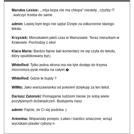
Marulus Lesius:
,, mija kopa nie ma chłopa" niestety , czyżby !?
..walczyć trzeba do same
admin:
Lepiej bym tego nie ujęła! Dzięki za odkurzenie starego
tekstu.
Krzysiek:
Mieszkałem jakiś czas w Warszawie. Teraz mieszkam w
Krakowie. Pochodzę z okol
Klara Maria:
Bardzo fajnie taki komentarz mi się czyta do tekstu,
który opublikowany był j
WhiteRed:
Tylko jedna strona ma nie tyle dostęp do trzyma
mocnomza pysk media na całym �
WhiteRed:
Gdzie te bujdy ?
WilMa:
Jako warszawianka od pokoleń dziękuję za ten tekst.
Dariusz Zatonski:
Pomaganie ludziom niesie ze sobą wiele
pozytywnych doświadczeń. Budujemy nasz
admin:
Fajnie, że Ci się podoba :)
Antonina:
Wspaniały przepis. Łatwo i bardzo smacznie, wciąż
wyciskam plaster cytryny n