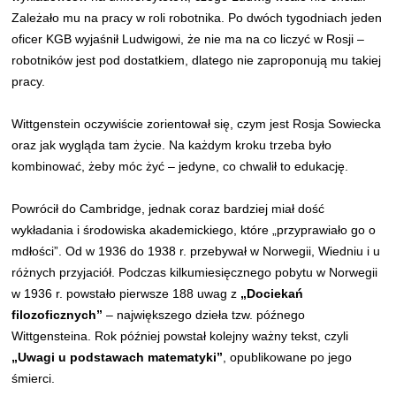
Zależało mu na pracy w roli robotnika. Po dwóch tygodniach jeden
oficer KGB wyjaśnił Ludwigowi, że nie ma na co liczyć w Rosji –
robotników jest pod dostatkiem, dlatego nie zaproponują mu takiej
pracy.
Wittgenstein oczywiście zorientował się, czym jest Rosja Sowiecka
oraz jak wygląda tam życie. Na każdym kroku trzeba było
kombinować, żeby móc żyć – jedyne, co chwalił to edukację.
Powrócił do Cambridge, jednak coraz bardziej miał dość
wykładania i środowiska akademickiego, które „przyprawiało go o
mdłości”. Od w 1936 do 1938 r. przebywał w Norwegii, Wiedniu i u
różnych przyjaciół. Podczas kilkumiesięcznego pobytu w Norwegii
w 1936 r. powstało pierwsze 188 uwag z
„Dociekań
filozoficznych”
– największego dzieła tzw. późnego
Wittgensteina. Rok później powstał kolejny ważny tekst, czyli
„Uwagi u podstawach matematyki”
, opublikowane po jego
śmierci.