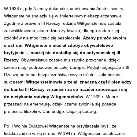
W 1938 r., gdy Niemcy dokonali zaanektowania Austrii, siostry
Wittgensteina znalazły się w śmiertelnym niebezpieczeństwie.
Zgodnie z prawem III Rzeszy rodzina Wittgensteinów została
zakwalifikowana jako rodzina żydowska, dlatego żaden z jej
członków nie mógł czuć się bezpiecznie.
Ażeby pomóc swoim
siostrom, Wittgenstein musiał zdobyć obywatelstwo
brytyjskie – inaczej nie dostałby się do antysemickiej III
Rzeszy.
Obywatelstwo zostało mu szybko przyznane, dzięki
czemu mógł podróżować po całej Europie. Podjął negocjacje z III
Rzeszą na temat bezpieczeństwa swych sióstr – zakończone
sukcesem;
Wittgensteinowie przelali znaczną część pieniędzy
do banku III Rzeszy, w zamian za co naziści zobowiązali się
do nietykania rodziny Wittgensteinów
. W 1939 r. Moore
przeszedł na emeryturę, dzięki czemu zwolniła się posada
profesora filozofii w Cambridge. Objął ją Ludwig.
Po II Wojnie Światowej Wittgensteina przytłaczała myśl, że
ludzkość idzie w złą stronę. W 1947 r. Wittgenstein ostatecznie