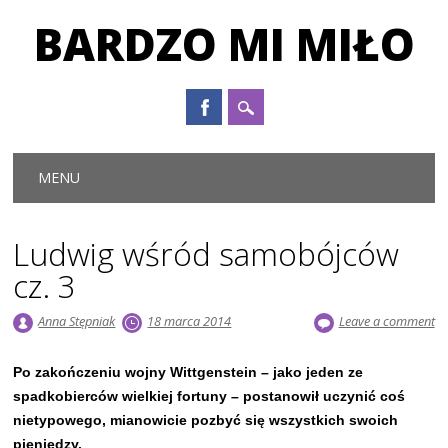
BARDZO MI MIŁO
Main menu
Skip to content
MENU
Ludwig wśród samobójców
cz. 3
Anna Stępniak
18 marca 2014
Leave a comment
Po zakończeniu wojny Wittgenstein – jako jeden ze
spadkobierców wielkiej fortuny – postanowił uczynić coś
nietypowego, mianowicie pozbyć się wszystkich swoich
pieniędzy.