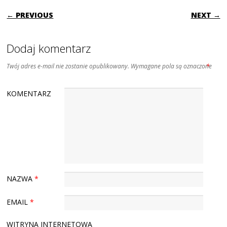
POST NAVIGATION
← PREVIOUS
NEXT →
Dodaj komentarz
Twój adres e-mail nie zostanie opublikowany.
Wymagane pola są oznaczone
*
KOMENTARZ
NAZWA
*
EMAIL
*
WITRYNA INTERNETOWA