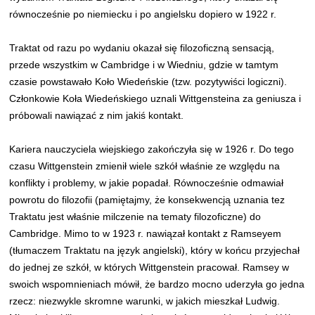
równocześnie po niemiecku i po angielsku dopiero w 1922 r.
Traktat od razu po wydaniu okazał się filozoficzną sensacją,
przede wszystkim w Cambridge i w Wiedniu, gdzie w tamtym
czasie powstawało Koło Wiedeńskie (tzw. pozytywiści logiczni).
Członkowie Koła Wiedeńskiego uznali Wittgensteina za geniusza i
próbowali nawiązać z nim jakiś kontakt.
Kariera nauczyciela wiejskiego zakończyła się w 1926 r. Do tego
czasu Wittgenstein zmienił wiele szkół właśnie ze względu na
konflikty i problemy, w jakie popadał. Równocześnie odmawiał
powrotu do filozofii (pamiętajmy, że konsekwencją uznania tez
Traktatu jest właśnie milczenie na tematy filozoficzne) do
Cambridge. Mimo to w 1923 r. nawiązał kontakt z Ramseyem
(tłumaczem Traktatu na język angielski), który w końcu przyjechał
do jednej ze szkół, w których Wittgenstein pracował. Ramsey w
swoich wspomnieniach mówił, że bardzo mocno uderzyła go jedna
rzecz: niezwykle skromne warunki, w jakich mieszkał Ludwig.