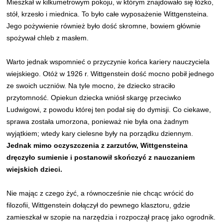
Mieszkał w kilkumetrowym pokoju, w którym znajdowało się łóżko,
stół, krzesło i miednica. To było całe wyposażenie Wittgensteina.
Jego pożywienie również było dość skromne, bowiem głównie
spożywał chleb z masłem.
Warto jednak wspomnieć o przyczynie końca kariery nauczyciela
wiejskiego. Otóż w 1926 r. Wittgenstein dość mocno pobił jednego
ze swoich uczniów. Na tyle mocno, że dziecko straciło
przytomność. Opiekun dziecka wniósł skargę przeciwko
Ludwigowi, z powodu której ten podał się do dymisji. Co ciekawe,
sprawa została umorzona, ponieważ nie była ona żadnym
wyjątkiem; wtedy kary cielesne były na porządku dziennym.
Jednak mimo oczyszczenia z zarzutów, Wittgensteina
dręczyło sumienie i postanowił skończyć z nauczaniem
wiejskich dzieci.
Nie mając z czego żyć, a równocześnie nie chcąc wrócić do
filozofii, Wittgenstein dołączył do pewnego klasztoru, gdzie
zamieszkał w szopie na narzędzia i rozpoczął pracę jako ogrodnik.