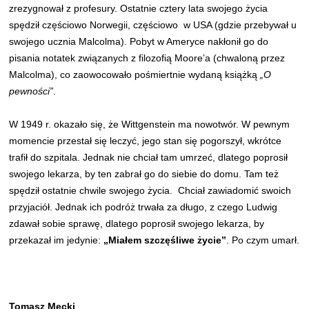
zrezygnował z profesury. Ostatnie cztery lata swojego życia
spędził częściowo Norwegii, częściowo w USA (gdzie przebywał u
swojego ucznia Malcolma). Pobyt w Ameryce nakłonił go do
pisania notatek związanych z filozofią Moore’a (chwaloną przez
Malcolma), co zaowocowało pośmiertnie wydaną książką
„O
pewności”
.
W 1949 r. okazało się, że Wittgenstein ma nowotwór. W pewnym
momencie przestał się leczyć, jego stan się pogorszył, wkrótce
trafił do szpitala. Jednak nie chciał tam umrzeć, dlatego poprosił
swojego lekarza, by ten zabrał go do siebie do domu. Tam też
spędził ostatnie chwile swojego życia. Chciał zawiadomić swoich
przyjaciół. Jednak ich podróż trwała za długo, z czego Ludwig
zdawał sobie sprawę, dlatego poprosił swojego lekarza, by
przekazał im jedynie:
„Miałem szczęśliwe życie”
. Po czym umarł.
Tomasz Męcki