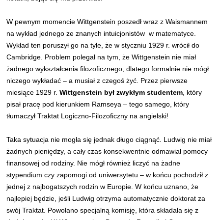
W pewnym momencie Wittgenstein poszedł wraz z Waismannem
na wykład jednego ze znanych intuicjonistów w matematyce.
Wykład ten poruszył go na tyle, że w styczniu 1929 r. wrócił do
Cambridge. Problem polegał na tym, że Wittgenstein nie miał
żadnego wykształcenia filozoficznego, dlatego formalnie nie mógł
niczego wykładać – a musiał z czegoś żyć. Przez pierwsze
miesiące 1929 r.
Wittgenstein był zwykłym studentem
, który
pisał pracę pod kierunkiem Ramseya – tego samego, który
tłumaczył Traktat Logiczno-Filozoficzny na angielski!
Taka sytuacja nie mogła się jednak długo ciągnąć. Ludwig nie miał
żadnych pieniędzy, a cały czas konsekwentnie odmawiał pomocy
finansowej od rodziny. Nie mógł również liczyć na żadne
stypendium czy zapomogi od uniwersytetu – w końcu pochodził z
jednej z najbogatszych rodzin w Europie. W końcu uznano, że
najlepiej będzie, jeśli Ludwig otrzyma automatycznie doktorat za
swój Traktat. Powołano specjalną komisję, która składała się z