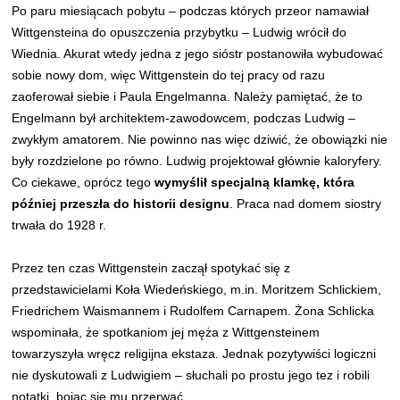
Po paru miesiącach pobytu – podczas których przeor namawiał
Wittgensteina do opuszczenia przybytku – Ludwig wrócił do
Wiednia. Akurat wtedy jedna z jego sióstr postanowiła wybudować
sobie nowy dom, więc Wittgenstein do tej pracy od razu
zaoferował siebie i Paula Engelmanna. Należy pamiętać, że to
Engelmann był architektem-zawodowcem, podczas Ludwig –
zwykłym amatorem. Nie powinno nas więc dziwić, że obowiązki nie
były rozdzielone po równo. Ludwig projektował głównie kaloryfery.
Co ciekawe, oprócz tego
wymyślił specjalną klamkę, która
później przeszła do historii designu
. Praca nad domem siostry
trwała do 1928 r.
Przez ten czas Wittgenstein zaczął spotykać się z
przedstawicielami Koła Wiedeńskiego, m.in. Moritzem Schlickiem,
Friedrichem Waismannem i Rudolfem Carnapem. Żona Schlicka
wspominała, że spotkaniom jej męża z Wittgensteinem
towarzyszyła wręcz religijna ekstaza. Jednak pozytywiści logiczni
nie dyskutowali z Ludwigiem – słuchali po prostu jego tez i robili
notatki, bojąc się mu przerwać.