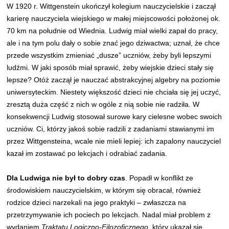
W 1920 r. Wittgenstein ukończył kolegium nauczycielskie i zaczął
karierę nauczyciela wiejskiego w małej miejscowości położonej ok.
70 km na południe od Wiednia. Ludwig miał wielki zapał do pracy,
ale i na tym polu dały o sobie znać jego dziwactwa; uznał, że chce
przede wszystkim zmieniać „dusze” uczniów, żeby byli lepszymi
ludźmi. W jaki sposób miał sprawić, żeby wiejskie dzieci stały się
lepsze? Otóż zaczął je nauczać abstrakcyjnej algebry na poziomie
uniwersyteckim. Niestety większość dzieci nie chciała się jej uczyć,
zresztą duża część z nich w ogóle z nią sobie nie radziła. W
konsekwencji Ludwig stosował surowe kary cielesne wobec swoich
uczniów. Ci, którzy jakoś sobie radzili z zadaniami stawianymi im
przez Wittgensteina, wcale nie mieli lepiej: ich zapalony nauczyciel
kazał im zostawać po lekcjach i odrabiać zadania.
Dla Ludwiga nie był to dobry czas
. Popadł w konflikt ze
środowiskiem nauczycielskim, w którym się obracał, również
rodzice dzieci narzekali na jego praktyki – zwłaszcza na
przetrzymywanie ich pociech po lekcjach. Nadal miał problem z
wydaniem
Traktatu Logiczno-Filozoficznego
, który ukazał się