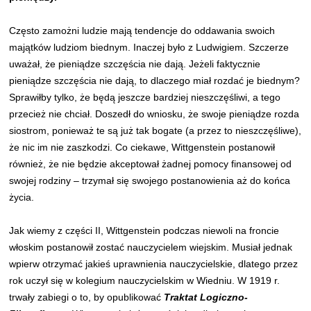
Często zamożni ludzie mają tendencje do oddawania swoich
majątków ludziom biednym. Inaczej było z Ludwigiem. Szczerze
uważał, że pieniądze szczęścia nie dają. Jeżeli faktycznie
pieniądze szczęścia nie dają, to dlaczego miał rozdać je biednym?
Sprawiłby tylko, że będą jeszcze bardziej nieszczęśliwi, a tego
przecież nie chciał. Doszedł do wniosku, że swoje pieniądze rozda
siostrom, ponieważ te są już tak bogate (a przez to nieszczęśliwe),
że nic im nie zaszkodzi. Co ciekawe, Wittgenstein postanowił
również, że nie będzie akceptował żadnej pomocy finansowej od
swojej rodziny – trzymał się swojego postanowienia aż do końca
życia.
Jak wiemy z części II, Wittgenstein podczas niewoli na froncie
włoskim postanowił zostać nauczycielem wiejskim. Musiał jednak
wpierw otrzymać jakieś uprawnienia nauczycielskie, dlatego przez
rok uczył się w kolegium nauczycielskim w Wiedniu. W 1919 r.
trwały zabiegi o to, by opublikować
Traktat Logiczno-