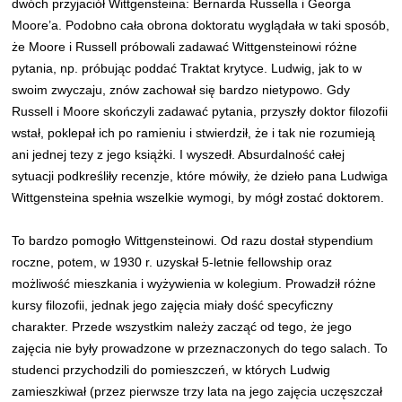
dwóch przyjaciół Wittgensteina: Bernarda Russella i Georga
Moore’a. Podobno cała obrona doktoratu wyglądała w taki sposób,
że Moore i Russell próbowali zadawać Wittgensteinowi różne
pytania, np. próbując poddać Traktat krytyce. Ludwig, jak to w
swoim zwyczaju, znów zachował się bardzo nietypowo. Gdy
Russell i Moore skończyli zadawać pytania, przyszły doktor filozofii
wstał, poklepał ich po ramieniu i stwierdził, że i tak nie rozumieją
ani jednej tezy z jego książki. I wyszedł. Absurdalność całej
sytuacji podkreśliły recenzje, które mówiły, że dzieło pana Ludwiga
Wittgensteina spełnia wszelkie wymogi, by mógł zostać doktorem.
To bardzo pomogło Wittgensteinowi. Od razu dostał stypendium
roczne, potem, w 1930 r. uzyskał 5-letnie fellowship oraz
możliwość mieszkania i wyżywienia w kolegium. Prowadził różne
kursy filozofii, jednak jego zajęcia miały dość specyficzny
charakter. Przede wszystkim należy zacząć od tego, że jego
zajęcia nie były prowadzone w przeznaczonych do tego salach. To
studenci przychodzili do pomieszczeń, w których Ludwig
zamieszkiwał (przez pierwsze trzy lata na jego zajęcia uczęszczał