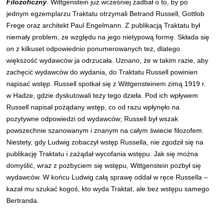
Filozoficzny
. Wittgenstein już wcześniej zadbał o to, by po
jednym egzemplarzu Traktatu otrzymali Betrand Russell, Gottlob
Frege oraz architekt Paul Engelmann. Z publikacją Traktatu był
niemały problem, ze względu na jego nietypową formę. Składa się
on z kilkuset odpowiednio ponumerowanych tez, dlatego
większość wydawców ja odrzucała. Uznano, że w takim razie, aby
zachęcić wydawców do wydania, do Traktatu Russell powinien
napisać wstęp. Russell spotkał się z Wittgensteinem zimą 1919 r.
w Hadze, gdzie dyskutowali tezy tego dzieła. Pod ich wpływem
Russell napisał pożądany wstęp, co od razu wpłynęło na
pozytywne odpowiedzi od wydawców; Russell był wszak
powszechnie szanowanym i znanym na całym świecie filozofem.
Niestety, gdy Ludwig zobaczył wstęp Russella, nie zgodził się na
publikację Traktatu i zażądał wycofania wstępu. Jak się można
domyślić, wraz z pozbyciem się wstępu, Wittgenstein pozbył się
wydawców. W końcu Ludwig całą sprawę oddał w ręce Russella –
kazał mu szukać kogoś, kto wyda Traktat, ale bez wstępu samego
Bertranda.