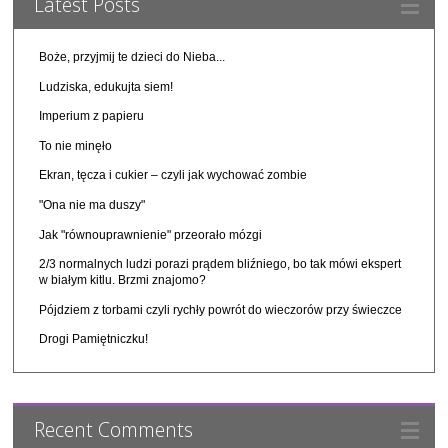
Latest Posts
Boże, przyjmij te dzieci do Nieba...
Ludziska, edukujta siem!
Imperium z papieru
To nie minęło
Ekran, tęcza i cukier – czyli jak wychować zombie
"Ona nie ma duszy"
Jak "równouprawnienie" przeorało mózgi
2/3 normalnych ludzi porazi prądem bliźniego, bo tak mówi ekspert
w białym kitlu. Brzmi znajomo?
Pójdziem z torbami czyli rychły powrót do wieczorów przy świeczce
Drogi Pamiętniczku!
Recent Comments