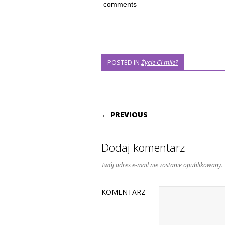
comments
POSTED IN
Życie Ci miłe?
POST NAVIGATI
← PREVIOUS
Dodaj komentarz
Twój adres e-mail nie zostanie opublikowany.
KOMENTARZ