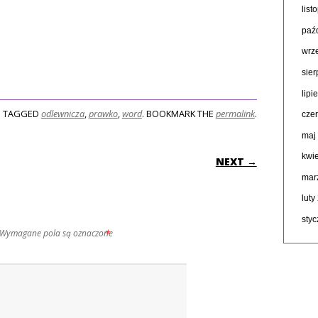
lis
paź
wrz
sie
lipi
TAGGED
odlewnicza
,
prawko
,
word
. BOOKMARK THE
permalink
.
cze
maj
ON
kwi
NEXT →
mar
luty
sty
Wymagane pola są oznaczone
*