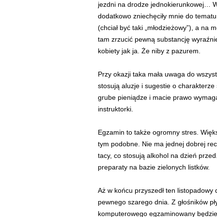
jezdni na drodze jednokierunkowej… W
dodatkowo zniechęciły mnie do tematu.
(chciał być taki „młodzieżowy”), a na
tam zrzucić pewną substancję wyraźnie 
kobiety jak ja. Że niby z pazurem.
Przy okazji taka mała uwaga do wszystki
stosują aluzje i sugestie o charakterze
grube pieniądze i macie prawo wymagać
instruktorki.
Egzamin to także ogromny stres. Więks
tym podobne. Nie ma jednej dobrej recep
tacy, co stosują alkohol na dzień przed
preparaty na bazie zielonych listków.
Aż w końcu przyszedł ten listopadowy 
pewnego szarego dnia. Z głośników pł
komputerowego egzaminowany będzie Ja