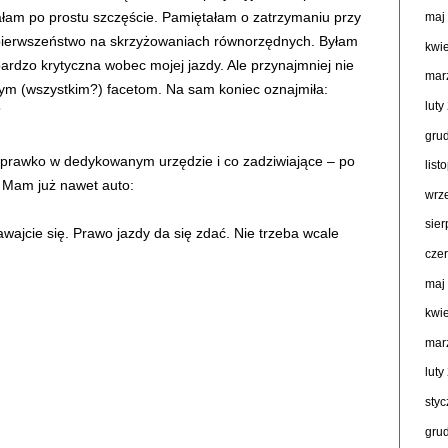
ałam po prostu szczęście. Pamiętałam o zatrzymaniu przy
maj
a pierwszeństwo na skrzyżowaniach równorzędnych. Byłam
kwi
ardzo krytyczna wobec mojej jazdy. Ale przynajmniej nie
mar
órym (wszystkim?) facetom. Na sam koniec oznajmiła:
luty
”
gru
 prawko w dedykowanym urzędzie i co zadziwiające – po
lis
. Mam już nawet auto:
wrz
sie
awajcie się. Prawo jazdy da się zdać. Nie trzeba wcale
cze
maj
kwi
mar
luty
sty
gru