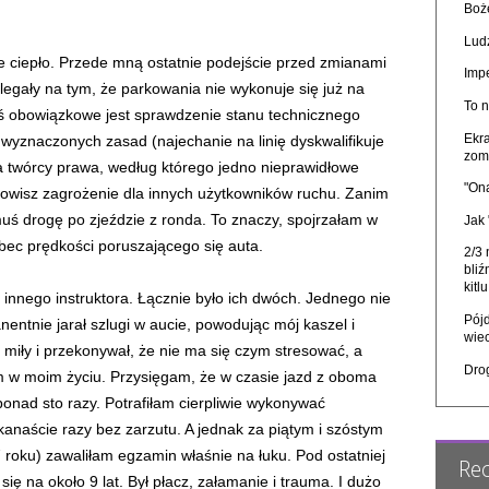
Boże
Ludz
łe ciepło. Przede mną ostatnie podejście przed zmianami
Imp
egały na tym, że parkowania nie wykonuje się już na
To n
zaś obowiązkowe jest sprawdzenie stanu technicznego
Ekra
 wyznaczonych zasad (najechanie na linię dyskwalifikuje
zom
ja twórcy prawa, według którego jedno nieprawidłowe
"On
nowisz zagrożenie dla innych użytkowników ruchu. Zanim
muś drogę po zjeździe z ronda. To znaczy, spojrzałam w
Jak
obec prędkości poruszającego się auta.
2/3
bliź
kitl
innego instruktora. Łącznie było ich dwóch. Jednego nie
Pójd
entnie jarał szlugi w aucie, powodując mój kaszel i
wie
 miły i przekonywał, że nie ma się czym stresować, a
Dro
m w moim życiu. Przysięgam, że w czasie jazd z oboma
nad sto razy. Potrafiłam cierpliwie wykonywać
kanaście razy bez zarzutu. A jednak za piątym i szóstym
 roku) zawaliłam egzamin właśnie na łuku. Pod ostatniej
Re
się na około 9 lat. Był płacz, załamanie i trauma. I dużo