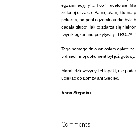
egzaminacyjny”… I co? I udało się. Mi
zielonej strzałce. Pamiętałam, kto m
pokorna, bo pani egzaminatorka była b
gadała głupot, jak to zdarza się niekt
„wynik egzaminu pozytywny: TRÓJA!!!
Tego samego dnia wniosłam opłatę za
5 dniach mój dokument był już gotowy
Morał: dziewczyny i chłopaki, nie podd
uciekać do Łomży ani Siedlec.
Anna Stępniak
Comments