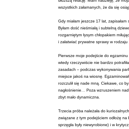
dłuższą relację. Mam nadzieję, że moja
wszystkich załamanych, że da się osią
Gdy miałam jeszcze 17 lat, zapisałam s
Byłam dość nieśmiałą i subtelną dziewc
rozgarniętym łysym chłopakiem miłują
i załatwiać prywatne sprawy w rodzaju
Pierwsze moje podejście do egzaminu o
wtedy rzeczywiście nie bardzo potrafił
zasadach – podczas wykonywania park
miejsce jakoś na wiosnę. Egzaminował
rozczulił się nade mną. Ciekawe, co by
nagłośnienie… Poza wzruszeniem nad b
zbyt mało dynamiczna.
Trzecia próba należała do kuriozalnych
związane z tym podejściem odłożę na bo
sprzęgła były niewyrobione) i w kryty