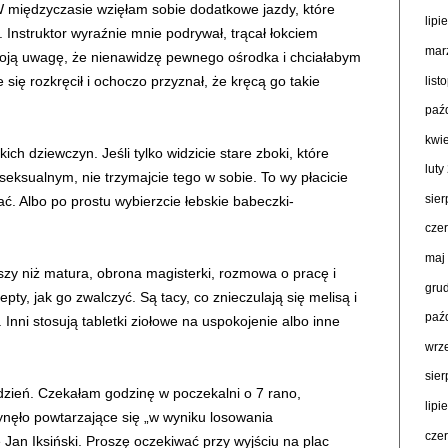
 międzyczasie wzięłam sobie dodatkowe jazdy, które
lipi
 Instruktor wyraźnie mnie podrywał, trącał łokciem
mar
 moją uwagę, że nienawidzę pewnego ośrodka i chciałabym
się rozkręcił i ochoczo przyznał, że kręcą go takie
lis
paź
kwi
ch dziewczyn. Jeśli tylko widzicie stare zboki, które
luty
 seksualnym, nie trzymajcie tego w sobie. To wy płacicie
sie
. Albo po prostu wybierzcie łebskie babeczki-
cze
maj
zy niż matura, obrona magisterki, rozmowa o pracę i
gru
ty, jak go zwalczyć. Są tacy, co znieczulają się melisą i
paź
. Inni stosują tabletki ziołowe na uspokojenie albo inne
wrz
sie
dzień. Czekałam godzinę w poczekalni o 7 rano,
lipi
ynęło powtarzające się „w wyniku losowania
cze
n Iksiński. Proszę oczekiwać przy wyjściu na plac