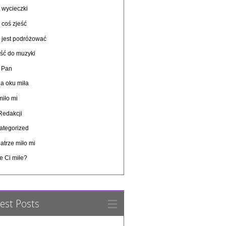
 wycieczki
 coś zjeść
o jest podróżować
ość do muzyki
y Pan
a oku miła
miło mi
Redakcji
ategorized
atrze miło mi
e Ci miłe?
est Posts