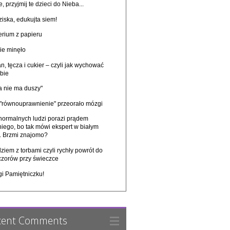
, przyjmij te dzieci do Nieba...
iska, edukujta siem!
erium z papieru
ie minęło
n, tęcza i cukier – czyli jak wychować
bie
a nie ma duszy"
 "równouprawnienie" przeorało mózgi
 normalnych ludzi porazi prądem
niego, bo tak mówi ekspert w białym
u. Brzmi znajomo?
ziem z torbami czyli rychły powrót do
czorów przy świeczce
gi Pamiętniczku!
cent Comments