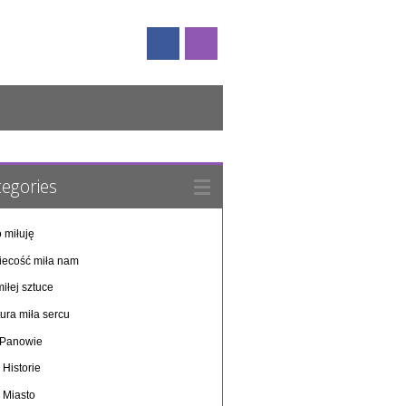
egories
 miłuję
iecość miła nam
iłej sztuce
ura miła sercu
i Panowie
 Historie
 Miasto