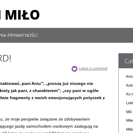
 MIŁO
YKA PRYWATNOŚCI
RD!
Cat
Leave a comment
Kino
raktować, pani Aniu”; „proszę już niczego nie
Kob
biety jak pani, z charakterem”; „czy pani w ogóle
Ku m
ledwie fragmenty z moich emocjonujących potyczek z
Lekt
Mil
ku, że moje perypetie związane ze zdobywaniem
Miłe
wiającego jazdę samochodem osobowym zasługują na
Miłe