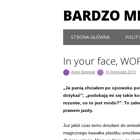
BARDZO MI
Main menu
Skip to content
STRONA GŁÓWNA
POLIT
In your face, WO
Anna Stępniak
16 listopada 2015
„Ja panią chciałem po ojcowsku pot
dotykać”; „podobają mi się takie ko
rozumie, co to jest rondo?”. To za
prawem jazdy.
Już jakiś czas temu doszłam do wnios
magicznego kawałka plastiku umożli