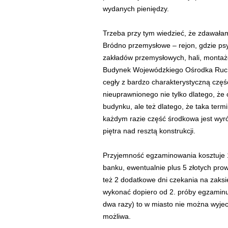
wydanych pieniędzy.
Trzeba przy tym wiedzieć, że zdawałam
Bródno przemysłowe – rejon, gdzie ps
zakładów przemysłowych, hali, montażo
Budynek Wojewódzkiego Ośrodka Ruchu
cegły z bardzo charakterystyczną częś
nieuprawnionego nie tylko dlatego, że
budynku, ale też dlatego, że taka term
każdym razie część środkowa jest wy
piętra nad resztą konstrukcji.
Przyjemność egzaminowania kosztuje 1
banku, ewentualnie plus 5 złotych pro
też 2 dodatkowe dni czekania na zaks
wykonać dopiero od 2. próby egzaminu. 
dwa razy) to w miasto nie można wyjec
możliwa.