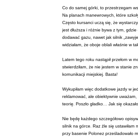
Co do samej górki, to przestrzegam w
Na planach manewrowych, które szkoły 
Często kursanci uczą się, że wystarc
jest dłuższa i różnie bywa z tym, gdzie
dodawać gazu, nawet jak silnik „zawyj
widziałam, że oboje oblali właśnie w t
Latem tego roku nastąpił przełom w mo
stwierdziłam, że nie jestem w stanie z
komunikacji miejskiej. Basta!
Wykupiłam więc dodatkowe jazdy w jed
reklamować, ale obiektywnie uważam, ż
teorię. Poszło gładko… Jak się okazało
Nie będę każdego szczegółowo opisywać
silnik na górce. Raz źle się ustawiła
przy basenie Polonez prześladowało mn