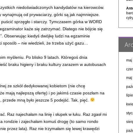
szystkich niedoświadczonych kandydatów na kierowców.
Ant
bar
wynajmują od prywaciarzy, górki są jak najmniejsze.
cytr
zy puścić sprzęgło i starczy. Tymczasem górka w WORD
 egzaminator każe się zatrzymać. Dlatego nie bójcie się
e”. Obserwując kiedyś dwójkę ludzi na egzaminie
Arc
aki sposób – nie wiedzieli, że trzeba użyć gazu…
im myśleniu. Po blisko 9 latach. Któregoś dnia
maj
nieść braku higieny i braku kultury zarazem w autobusach
cze
maj
nej ze szkół dedykowanej kobietom (nie chcę
paź
e mają najlepszą ofertę) i po jakimś czasie poszłam na
lipi
, przede mną było jeszcze 5 podejść. Tak, pięć.
kwi
sty
. Raz najechałam na linię i słupek w łuku. Raz zgasł mi
m na rondzie i zajechałam komuś drogę (to samo rondo
sie
ie przez lata). Raz nie trzymałam się lewej krawędzi
paź