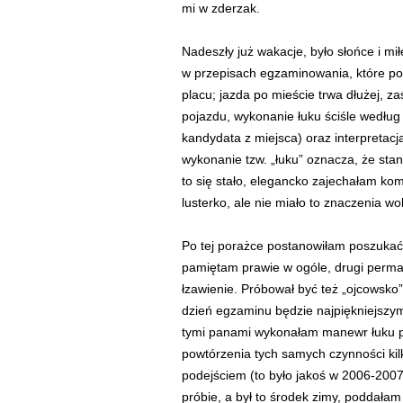
mi w zderzak.
Nadeszły już wakacje, było słońce i mi
w przepisach egzaminowania, które pol
placu; jazda po mieście trwa dłużej, 
pojazdu, wykonanie łuku ściśle według
kandydata z miejsca) oraz interpretac
wykonanie tzw. „łuku” oznacza, że sta
to się stało, elegancko zajechałam ko
lusterko, ale nie miało to znaczenia w
Po tej porażce postanowiłam poszukać 
pamiętam prawie w ogóle, drugi perman
łzawienie. Próbował być też „ojcowsko”
dzień egzaminu będzie najpiękniejszy
tymi panami wykonałam manewr łuku po
powtórzenia tych samych czynności kil
podejściem (to było jakoś w 2006-2007
próbie, a był to środek zimy, poddałam 