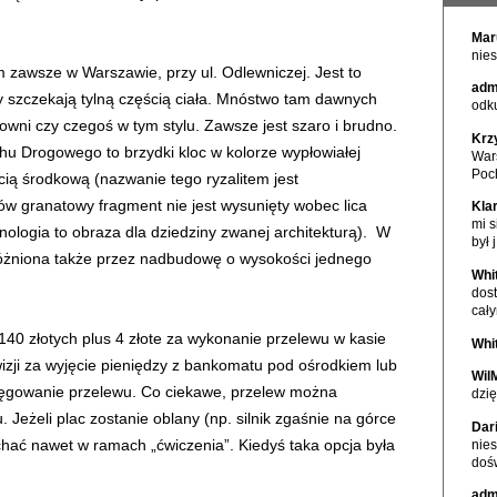
Mar
nies
 zawsze w Warszawie, przy ul. Odlewniczej. Jest to
adm
y szczekają tylną częścią ciała. Mnóstwo tam dawnych
odku
wni czy czegoś w tym stylu. Zawsze jest szaro i brudno.
Krz
 Drogowego to brzydki kloc w kolorze wypłowiałej
War
Poc
cią środkową (nazwanie tego ryzalitem jest
 ów granatowy fragment nie jest wysunięty wobec lica
Kla
mi s
inologia to obraza dla dziedziny zwanej architekturą). W
był j
różniona także przez nadbudowę o wysokości jednego
Whi
dos
cał
40 złotych plus 4 złote za wykonanie przelewu w kasie
Whi
wizji za wyjęcie pieniędzy z bankomatu pod ośrodkiem lub
Wil
ięgowanie przelewu. Co ciekawe, przelew można
dzię
Jeżeli plac zostanie oblany (np. silnik zgaśnie na górce
Dar
hać nawet w ramach „ćwiczenia”. Kiedyś taka opcja była
nie
doś
adm