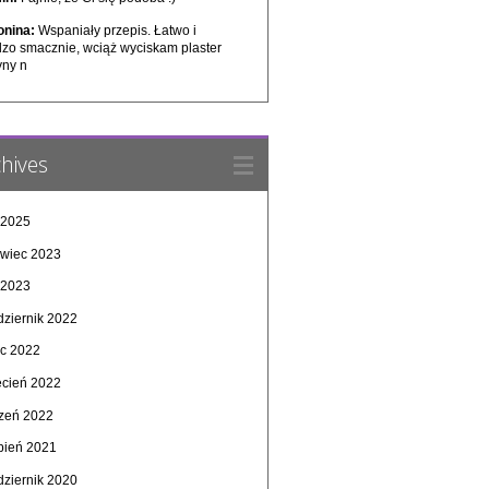
onina:
Wspaniały przepis. Łatwo i
dzo smacznie, wciąż wyciskam plaster
yny n
hives
 2025
rwiec 2023
 2023
dziernik 2022
ec 2022
ecień 2022
czeń 2022
rpień 2021
dziernik 2020