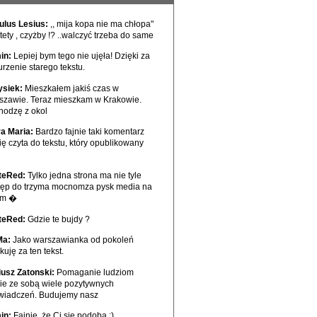
ulus Lesius:
,, mija kopa nie ma chłopa"
tety , czyżby !? ..walczyć trzeba do same
in:
Lepiej bym tego nie ujęła! Dzięki za
rzenie starego tekstu.
ysiek:
Mieszkałem jakiś czas w
szawie. Teraz mieszkam w Krakowie.
hodzę z okol
ra Maria:
Bardzo fajnie taki komentarz
ię czyta do tekstu, który opublikowany
teRed:
Tylko jedna strona ma nie tyle
tęp do trzyma mocnomza pysk media na
ym �
teRed:
Gdzie te bujdy ?
Ma:
Jako warszawianka od pokoleń
kuję za ten tekst.
iusz Zatonski:
Pomaganie ludziom
sie ze sobą wiele pozytywnych
wiadczeń. Budujemy nasz
in:
Fajnie, że Ci się podoba :)