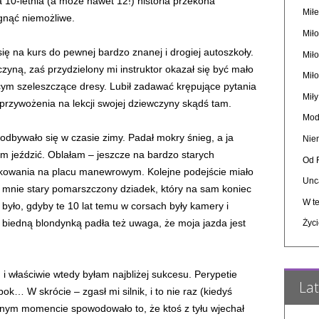
 10-letnia (a może nawet 12!) historia przekona
Miłe
gnąć niemożliwe.
Miło
ię na kurs do pewnej bardzo znanej i drogiej autoszkoły.
Mił
zyną, zaś przydzielony mi instruktor okazał się być mało
Mił
cym szeleszczące dresy. Lubił zadawać krępujące pytania
Mił
 przywożenia na lekcji swojej dziewczyny skądś tam.
Mod
dbywało się w czasie zimy. Padał mokry śnieg, a ja
Nie
am jeździć. Oblałam – jeszcze na bardzo starych
Od 
owania na placu manewrowym. Kolejne podejście miało
Unc
 mnie stary pomarszczony dziadek, który na sam koniec
W te
 było, gdyby te 10 lat temu w corsach były kamery i
iedną blondynką padła też uwaga, że moja jazda jest
Życi
 i właściwie wtedy byłam najbliżej sukcesu. Perypetie
Lat
k… W skrócie – zgasł mi silnik, i to nie raz (kiedyś
cznym momencie spowodowało to, że ktoś z tyłu wjechał