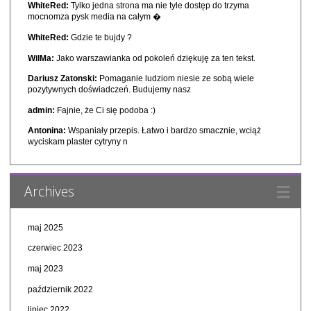
WhiteRed:
Tylko jedna strona ma nie tyle dostęp do trzyma
mocnomza pysk media na całym �
WhiteRed:
Gdzie te bujdy ?
WilMa:
Jako warszawianka od pokoleń dziękuję za ten tekst.
Dariusz Zatonski:
Pomaganie ludziom niesie ze sobą wiele
pozytywnych doświadczeń. Budujemy nasz
admin:
Fajnie, że Ci się podoba :)
Antonina:
Wspaniały przepis. Łatwo i bardzo smacznie, wciąż
wyciskam plaster cytryny n
Archives
maj 2025
czerwiec 2023
maj 2023
październik 2022
lipiec 2022