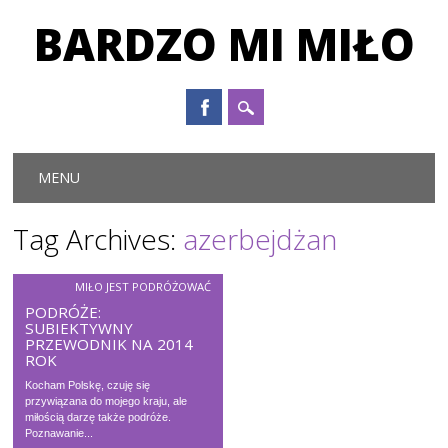
BARDZO MI MIŁO
Main menu
Skip to content
MENU
Tag Archives:
azerbejdżan
MIŁO JEST PODRÓŻOWAĆ
PODRÓŻE:
SUBIEKTYWNY
PRZEWODNIK NA 2014
ROK
Kocham Polskę, czuję się
przywiązana do mojego kraju, ale
miłością darzę także podróże.
Poznawanie...