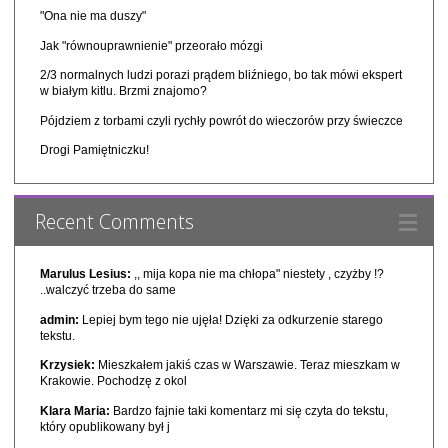
"Ona nie ma duszy"
Jak "równouprawnienie" przeorało mózgi
2/3 normalnych ludzi porazi prądem bliźniego, bo tak mówi ekspert
w białym kitlu. Brzmi znajomo?
Pójdziem z torbami czyli rychły powrót do wieczorów przy świeczce
Drogi Pamiętniczku!
Recent Comments
Marulus Lesius:
,, mija kopa nie ma chłopa" niestety , czyżby !?
..walczyć trzeba do same
admin:
Lepiej bym tego nie ujęła! Dzięki za odkurzenie starego
tekstu.
Krzysiek:
Mieszkałem jakiś czas w Warszawie. Teraz mieszkam w
Krakowie. Pochodzę z okol
Klara Maria:
Bardzo fajnie taki komentarz mi się czyta do tekstu,
który opublikowany był j