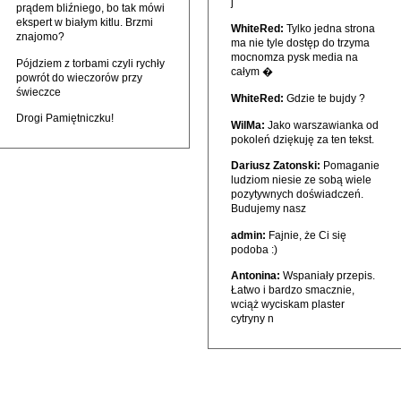
j
prądem bliźniego, bo tak mówi
ekspert w białym kitlu. Brzmi
WhiteRed:
Tylko jedna strona
znajomo?
ma nie tyle dostęp do trzyma
mocnomza pysk media na
Pójdziem z torbami czyli rychły
całym �
powrót do wieczorów przy
świeczce
WhiteRed:
Gdzie te bujdy ?
Drogi Pamiętniczku!
WilMa:
Jako warszawianka od
pokoleń dziękuję za ten tekst.
Dariusz Zatonski:
Pomaganie
ludziom niesie ze sobą wiele
pozytywnych doświadczeń.
Budujemy nasz
admin:
Fajnie, że Ci się
podoba :)
Antonina:
Wspaniały przepis.
Łatwo i bardzo smacznie,
wciąż wyciskam plaster
cytryny n