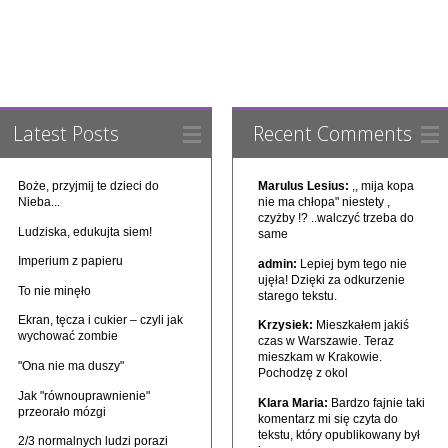
Latest Posts
Recent Comments
Boże, przyjmij te dzieci do
Marulus Lesius:
,, mija kopa
Nieba...
nie ma chłopa" niestety ,
czyżby !? ..walczyć trzeba do
Ludziska, edukujta siem!
same
Imperium z papieru
admin:
Lepiej bym tego nie
ujęła! Dzięki za odkurzenie
To nie minęło
starego tekstu.
Ekran, tęcza i cukier – czyli jak
Krzysiek:
Mieszkałem jakiś
wychować zombie
czas w Warszawie. Teraz
mieszkam w Krakowie.
"Ona nie ma duszy"
Pochodzę z okol
Jak "równouprawnienie"
Klara Maria:
Bardzo fajnie taki
przeorało mózgi
komentarz mi się czyta do
tekstu, który opublikowany był
2/3 normalnych ludzi porazi