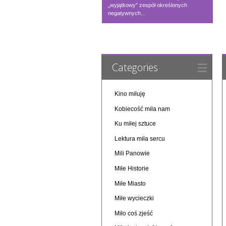
„wyjątkowy” zespół określonych
negatywnych...
Categories
Kino miłuję
Kobiecość miła nam
Ku miłej sztuce
Lektura miła sercu
Mili Panowie
Miłe Historie
Miłe Miasto
Miłe wycieczki
Miło coś zjeść