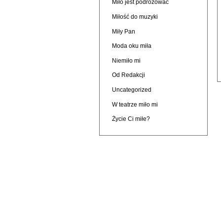
Miło jest podróżować
Miłość do muzyki
Miły Pan
Moda oku miła
Niemiło mi
Od Redakcji
Uncategorized
W teatrze miło mi
Życie Ci miłe?