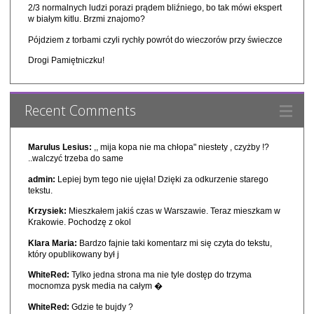
2/3 normalnych ludzi porazi prądem bliźniego, bo tak mówi ekspert
w białym kitlu. Brzmi znajomo?
Pójdziem z torbami czyli rychły powrót do wieczorów przy świeczce
Drogi Pamiętniczku!
Recent Comments
Marulus Lesius:
,, mija kopa nie ma chłopa" niestety , czyżby !?
..walczyć trzeba do same
admin:
Lepiej bym tego nie ujęła! Dzięki za odkurzenie starego
tekstu.
Krzysiek:
Mieszkałem jakiś czas w Warszawie. Teraz mieszkam w
Krakowie. Pochodzę z okol
Klara Maria:
Bardzo fajnie taki komentarz mi się czyta do tekstu,
który opublikowany był j
WhiteRed:
Tylko jedna strona ma nie tyle dostęp do trzyma
mocnomza pysk media na całym �
WhiteRed:
Gdzie te bujdy ?