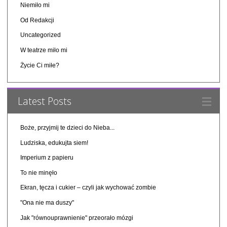
Niemiło mi
Od Redakcji
Uncategorized
W teatrze miło mi
Życie Ci miłe?
Latest Posts
Boże, przyjmij te dzieci do Nieba...
Ludziska, edukujta siem!
Imperium z papieru
To nie minęło
Ekran, tęcza i cukier – czyli jak wychować zombie
"Ona nie ma duszy"
Jak "równouprawnienie" przeorało mózgi