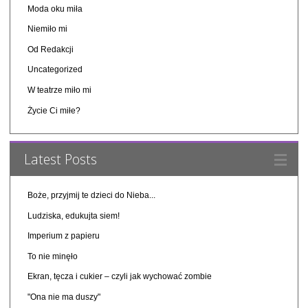
Moda oku miła
Niemiło mi
Od Redakcji
Uncategorized
W teatrze miło mi
Życie Ci miłe?
Latest Posts
Boże, przyjmij te dzieci do Nieba...
Ludziska, edukujta siem!
Imperium z papieru
To nie minęło
Ekran, tęcza i cukier – czyli jak wychować zombie
"Ona nie ma duszy"