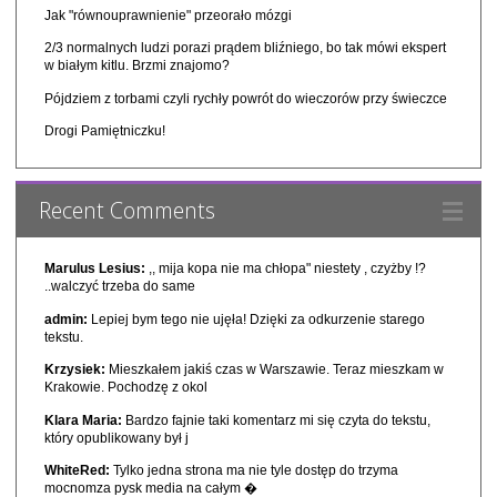
Jak "równouprawnienie" przeorało mózgi
2/3 normalnych ludzi porazi prądem bliźniego, bo tak mówi ekspert
w białym kitlu. Brzmi znajomo?
Pójdziem z torbami czyli rychły powrót do wieczorów przy świeczce
Drogi Pamiętniczku!
Recent Comments
Marulus Lesius:
,, mija kopa nie ma chłopa" niestety , czyżby !?
..walczyć trzeba do same
admin:
Lepiej bym tego nie ujęła! Dzięki za odkurzenie starego
tekstu.
Krzysiek:
Mieszkałem jakiś czas w Warszawie. Teraz mieszkam w
Krakowie. Pochodzę z okol
Klara Maria:
Bardzo fajnie taki komentarz mi się czyta do tekstu,
który opublikowany był j
WhiteRed:
Tylko jedna strona ma nie tyle dostęp do trzyma
mocnomza pysk media na całym �