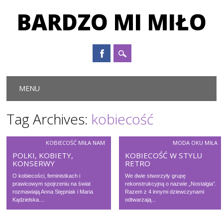
BARDZO MI MIŁO
Main menu
Skip to content
MENU
Tag Archives:
kobiecość
KOBIECOŚĆ MIŁA NAM
MODA OKU MIŁA
POLKI, KOBIETY,
KOBIECOŚĆ W STYLU
KONSERWY
RETRO
O kobiecości, feministkach i
We dwie stworzyły grupę
prawicowym spojrzeniu na świat
rekonstrukcyjną o nazwie „Nostalgia”.
rozmawiają Anna Stępniak i Maria
Razem z 4 innymi dziewczynami
Kądzielska....
odtwarzają...