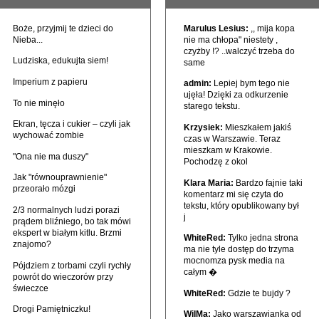
Boże, przyjmij te dzieci do
Marulus Lesius:
,, mija kopa
Nieba...
nie ma chłopa" niestety ,
czyżby !? ..walczyć trzeba do
Ludziska, edukujta siem!
same
Imperium z papieru
admin:
Lepiej bym tego nie
ujęła! Dzięki za odkurzenie
To nie minęło
starego tekstu.
Ekran, tęcza i cukier – czyli jak
Krzysiek:
Mieszkałem jakiś
wychować zombie
czas w Warszawie. Teraz
mieszkam w Krakowie.
"Ona nie ma duszy"
Pochodzę z okol
Jak "równouprawnienie"
Klara Maria:
Bardzo fajnie taki
przeorało mózgi
komentarz mi się czyta do
tekstu, który opublikowany był
2/3 normalnych ludzi porazi
j
prądem bliźniego, bo tak mówi
ekspert w białym kitlu. Brzmi
WhiteRed:
Tylko jedna strona
znajomo?
ma nie tyle dostęp do trzyma
mocnomza pysk media na
Pójdziem z torbami czyli rychły
całym �
powrót do wieczorów przy
świeczce
WhiteRed:
Gdzie te bujdy ?
Drogi Pamiętniczku!
WilMa:
Jako warszawianka od