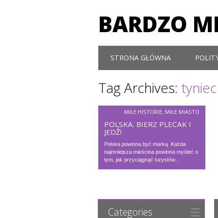
BARDZO MI
Main menu
Skip to content
STRONA GŁÓWNA
POLIT
Tag Archives:
tyniec
MIŁE HISTORIE
,
MIŁE MIASTO
POLSKA. BIERZ PLECAK I
JEDŹ!
Polska powinna być marką. Każda
najmniejsza mieścina powinna myśleć o
tym, jak przyciągnąć turystów....
Categories