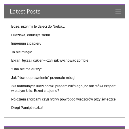
Latest Posts
Boże, przyjmij te dzieci do Nieba...
Ludziska, edukujta siem!
Imperium z papieru
To nie minęło
Ekran, tęcza i cukier – czyli jak wychować zombie
"Ona nie ma duszy"
Jak "równouprawnienie" przeorało mózgi
2/3 normalnych ludzi porazi prądem bliźniego, bo tak mówi ekspert
w białym kitlu. Brzmi znajomo?
Pójdziem z torbami czyli rychły powrót do wieczorów przy świeczce
Drogi Pamiętniczku!