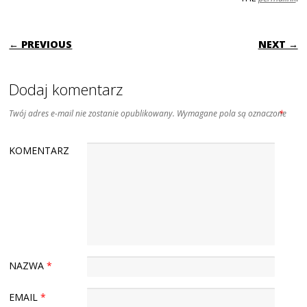
POST NAVIGATION
← PREVIOUS
NEXT →
Dodaj komentarz
Twój adres e-mail nie zostanie opublikowany.
Wymagane pola są oznaczone
*
KOMENTARZ
NAZWA
*
EMAIL
*