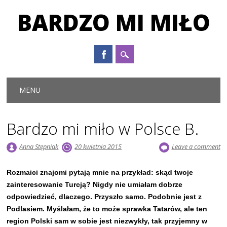
BARDZO MI MIŁO
Main menu
Skip to content
MENU
Bardzo mi miło w Polsce B.
Anna Stępniak
20 kwietnia 2015
Leave a comment
Rozmaici znajomi pytają mnie na przykład: skąd twoje
zainteresowanie Turcją? Nigdy nie umiałam dobrze
odpowiedzieć, dlaczego. Przyszło samo. Podobnie jest z
Podlasiem. Myślałam, że to może sprawka Tatarów, ale ten
region Polski sam w sobie jest niezwykły, tak przyjemny w