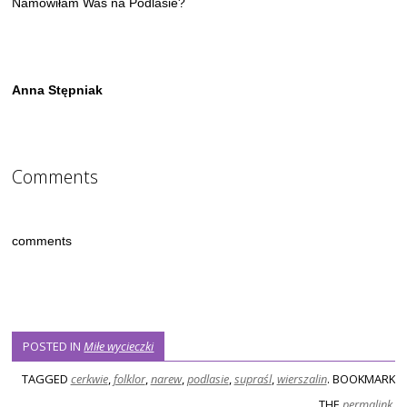
Namówiłam Was na Podlasie?
Anna Stępniak
Comments
comments
POSTED IN
Miłe wycieczki
TAGGED
cerkwie
,
folklor
,
narew
,
podlasie
,
supraśl
,
wierszalin
. BOOKMARK
THE
permalink
.