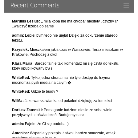
Recent Comments
Marulus Lesius:
,, mija kopa nie ma chłopa" niestety , czyżby !?
..walczyć trzeba do same
admin:
Lepiej bym tego nie ujęła! Dzięki za odkurzenie starego
tekstu.
Krzysiek:
Mieszkałem jakiś czas w Warszawie. Teraz mieszkam w
Krakowie. Pochodzę z okol
Klara Maria:
Bardzo fajnie taki komentarz mi się czyta do tekstu,
który opublikowany był j
WhiteRed:
Tylko jedna strona ma nie tyle dostęp do trzyma
mocnomza pysk media na całym �
WhiteRed:
Gdzie te bujdy ?
WilMa:
Jako warszawianka od pokoleń dziękuję za ten tekst.
Dariusz Zatonski:
Pomaganie ludziom niesie ze sobą wiele
pozytywnych doświadczeń. Budujemy nasz
admin:
Fajnie, że Ci się podoba :)
Antonina:
Wspaniały przepis. Łatwo i bardzo smacznie, wciąż
wyciskam plaster cytryny n