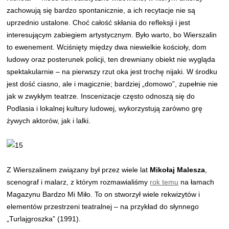
zachowują się bardzo spontanicznie, a ich recytacje nie są
uprzednio ustalone. Choć całość skłania do refleksji i jest
interesującym zabiegiem artystycznym. Było warto, bo Wierszalin
to ewenement. Wciśnięty między dwa niewielkie kościoły, dom
ludowy oraz posterunek policji, ten drewniany obiekt nie wygląda
spektakularnie – na pierwszy rzut oka jest trochę nijaki. W środku
jest dość ciasno, ale i magicznie; bardziej „domowo”, zupełnie nie
jak w zwykłym teatrze. Inscenizacje często odnoszą się do
Podlasia i lokalnej kultury ludowej, wykorzystują zarówno grę
żywych aktorów, jak i lalki.
Z Wierszalinem związany był przez wiele lat
Mikołaj Malesza
,
scenograf i malarz, z którym
rozmawialiśmy
rok temu
na łamach
Magazynu Bardzo Mi Miło
. To on stworzył wiele rekwizytów i
elementów przestrzeni teatralnej – na przykład do słynnego
„Turlajgroszka” (1991).