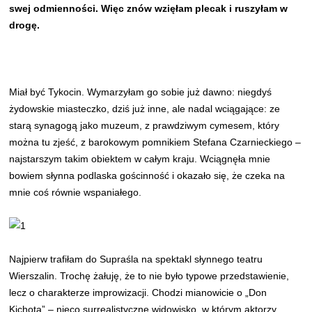
swej odmienności. Więc znów wzięłam plecak i ruszyłam w
drogę.
Miał być Tykocin. Wymarzyłam go sobie już dawno: niegdyś
żydowskie miasteczko, dziś już inne, ale nadal wciągające: ze
starą synagogą jako muzeum, z prawdziwym cymesem, który
można tu zjeść, z barokowym pomnikiem Stefana Czarnieckiego –
najstarszym takim obiektem w całym kraju. Wciągnęła mnie
bowiem słynna podlaska gościnność i okazało się, że czeka na
mnie coś równie wspaniałego.
Najpierw trafiłam do Supraśla na spektakl słynnego teatru
Wierszalin. Trochę żałuję, że to nie było typowe przedstawienie,
lecz o charakterze improwizacji. Chodzi mianowicie o „Don
Kichota” – nieco surrealistyczne widowisko, w którym aktorzy