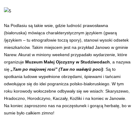
Na Podlasiu są takie wsie, gdzie ludność prawosławna
(białoruska) mówiąca charakterystycznym językiem (gwarą
/językiem – tu etnografowie toczą spory), stanowi wysoki odsetek
mieszkańców. Takim miejscem jest na przykład Janowo w gminie
Narew. Akurat w miniony weekend przypadało wydarzenie, które
organizuje
Muzeum Małej Ojczyzny w Studziwodach
, a nazywa
się
„Tam po majowej rosi” (Там по маёвуй росі)
. Są to
spotkania ludowe wypełnione obrzędami, śpiewami i tańcami
odwołujące się do idei pogranicza polsko-białoruskiego. W tym
roku korowody wołoczebne odbywały się we wsiach: Skaryszewo,
Hradoczno, Horodczyno, Kaczały, Koźliki i na koniec w Janowie.
Na koniec zaproszono nas na poczęstunek i gorącą herbatę, bo w
sumie było całkiem zimno!