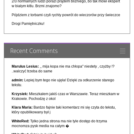
2/3 normalnych ludzi porazi prądem bliźniego, bo tak mówi ekspert
w białym kitlu. Brzmi znajomo?
Pójdziem z torbami czyli rychły powrót do wieczorów przy świeczce
Drogi Pamiętniczku!
Recent Comments
Marulus Lesius:
,, mija kopa nie ma chłopa" niestety , czyżby !?
..walczyć trzeba do same
admin:
Lepiej bym tego nie ujęła! Dzięki za odkurzenie starego
tekstu.
Krzysiek:
Mieszkałem jakiś czas w Warszawie. Teraz mieszkam w
Krakowie. Pochodzę z okol
Klara Maria:
Bardzo fajnie taki komentarz mi się czyta do tekstu,
który opublikowany był j
WhiteRed:
Tylko jedna strona ma nie tyle dostęp do trzyma
mocnomza pysk media na całym �