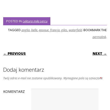
POSTED IN
Lektura miła sercu
TAGGED
anglia
,
belle
,
epoque
,
francja
,
giles
,
waterfield
. BOOKMARK THE
permalink
.
POST NAVIGATION
← PREVIOUS
NEXT →
Dodaj komentarz
Twój adres e-mail nie zostanie opublikowany.
Wymagane pola są oznaczone
*
KOMENTARZ