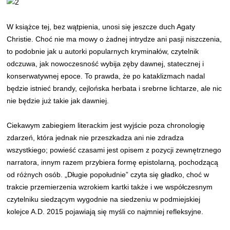
W książce tej, bez wątpienia, unosi się jeszcze duch Agaty
Christie. Choć nie ma mowy o żadnej intrydze ani pasji niszczenia,
to podobnie jak u autorki popularnych kryminałów, czytelnik
odczuwa, jak nowoczesność wybija zęby dawnej, statecznej i
konserwatywnej epoce. To prawda, że po kataklizmach nadal
będzie istnieć brandy, cejlońska herbata i srebrne lichtarze, ale nic
nie będzie już takie jak dawniej.
Ciekawym zabiegiem literackim jest wyjście poza chronologię
zdarzeń, która jednak nie przeszkadza ani nie zdradza
wszystkiego; powieść czasami jest opisem z pozycji zewnętrznego
narratora, innym razem przybiera formę epistolarną, pochodzącą
od różnych osób. „Długie popołudnie” czyta się gładko, choć w
trakcie przemierzenia wzrokiem kartki także i we współczesnym
czytelniku siedzącym wygodnie na siedzeniu w podmiejskiej
kolejce A.D. 2015 pojawiają się myśli co najmniej refleksyjne.