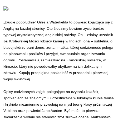
„Długie popołudnie” Giles’a Waterfielda to powieść kojarząca się z
Anglią na każdej stronicy. Oto śledzimy bowiem życie bardzo
typowej arystokratycznej angielskiej rodziny. On – zdolny urzędnik
Jej Królewskiej Mości robiący karierę w Indiach, ona – subtelna, o
bladej skórze pani domu, żona i matka, której codzienność polega
na planowaniu posiłków i przyjęć, ewentualnie organizowaniu
ogrodu. Postanawiają zamieszkać na Francuskiej Riwierze, w
klimacie, który nie powodowałby ubytków na ich delikatnym
zdrowiu. Kupują przepiękną posiadłość w przededniu pierwszej
wojny światowej.
Opisy codziennych zajęć, polegające na czytaniu książek,
spotkaniach ze znajomymi i uczestnictwie w lokalnym klubie tenisa
i krykieta niezmiennie przywołują na myśl teorię klasy próżniaczej
Veblena oraz powieści Jane Austen. Być może to pierwsze
skojarzenie wydaje się stanowić zbyt surową ocenę. Małżeństwo