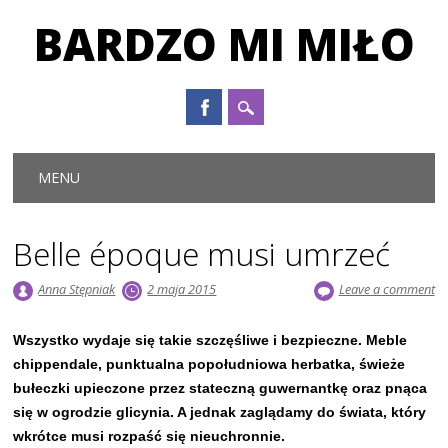
BARDZO MI MIŁO
Main menu
Skip to content
MENU
Belle époque musi umrzeć
Anna Stępniak
2 maja 2015
Leave a comment
Wszystko wydaje się takie szczęśliwe i bezpieczne. Meble
chippendale, punktualna popołudniowa herbatka, świeże
bułeczki upieczone przez stateczną guwernantkę oraz pnąca
się w ogrodzie glicynia. A jednak zaglądamy do świata, który
wkrótce musi rozpaść się nieuchronnie.