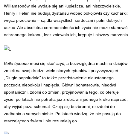
Williamsonów nie wydaje się ani łupieżcze, ani niszczycielskie.
Henry i Helen nie budują dystansu wobec pokojówki czy kucharki;
wręcz przeciwnie – są dla wszystkich serdeczni i pełni dobrych
uczuć. Ale absolutna ceremonialność ich życia nie może stanowić
ochronnego kokonu, lecz zniewala ich, krępuje i niszczy marzenia.
Belle époque
musi się skończyć, a bezwzględna machina dziejów
zmieli na swej drodze wiele starych rytuałów i przyzwyczajeń.
„Długie popołudnie” to także przedstawienie nieustannego
poczucia niepokoju i napięcia. Główni bohaterowie, niegdyś
spontaniczni, zdolni do zmian, przyjmowania tego, co oferuje
życie, po latach nie potrafią już zrobić ani jednego kroku naprzód,
aby wyjść poza schemat. Czują się bezbronni, niezdolni do
zadbania o samych siebie. Po latach wiedzą, że nie pasują do
otaczającego świata i nie rozumieją go.