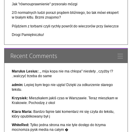
Jak "równouprawnienie" przeorało mózgi
2/3 normalnych ludzi porazi prądem bliźniego, bo tak mówi ekspert
w białym kitlu. Brzmi znajomo?
Pójdziem z torbami czyli rychły powrót do wieczorów przy świeczce
Drogi Pamiętniczku!
Recent Comments
Marulus Lesius:
,, mija kopa nie ma chłopa" niestety , czyżby !?
..walczyć trzeba do same
admin:
Lepiej bym tego nie ujęła! Dzięki za odkurzenie starego
tekstu.
Krzysiek:
Mieszkałem jakiś czas w Warszawie. Teraz mieszkam w
Krakowie. Pochodzę z okol
Klara Maria:
Bardzo fajnie taki komentarz mi się czyta do tekstu,
który opublikowany był j
WhiteRed:
Tylko jedna strona ma nie tyle dostęp do trzyma
mocnomza pysk media na całym �