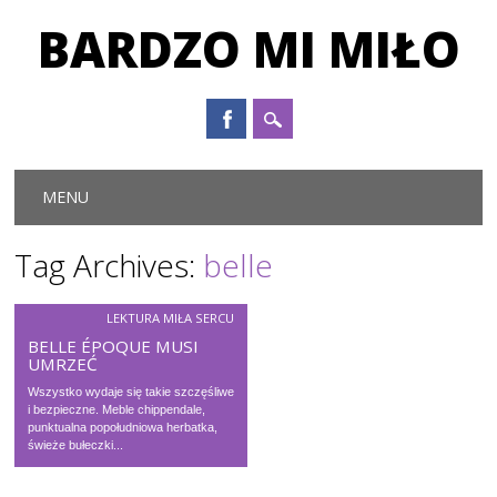
BARDZO MI MIŁO
Main menu
Skip to content
MENU
Tag Archives:
belle
LEKTURA MIŁA SERCU
BELLE ÉPOQUE MUSI
UMRZEĆ
Wszystko wydaje się takie szczęśliwe
i bezpieczne. Meble chippendale,
punktualna popołudniowa herbatka,
świeże bułeczki...