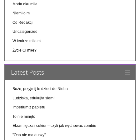
Moda oku miła
Niemiło mi
Od Redakcji
Uncategorized
W teatrze miło mi
Życie Ci miłe?
Latest Posts
Boże, przyjmij te dzieci do Nieba...
Ludziska, edukujta siem!
Imperium z papieru
To nie minęło
Ekran, tęcza i cukier – czyli jak wychować zombie
"Ona nie ma duszy"