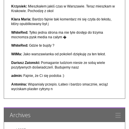
Krzysiek:
Mieszkałem jakiś czas w Warszawie. Teraz mieszkam w
Krakowie. Pochodzę z okol
Klara Maria:
Bardzo fajnie taki komentarz mi się czyta do tekstu,
który opublikowany był j
WhiteRed:
Tylko jedna strona ma nie tyle dostęp do trzyma
mocnomza pysk media na całym �
WhiteRed:
Gdzie te bujdy ?
WilMa:
Jako warszawianka od pokoleń dziękuję za ten tekst.
Dariusz Zatonski:
Pomaganie ludziom niesie ze sobą wiele
pozytywnych doświadczeń. Budujemy nasz
admin:
Fajnie, że Ci się podoba :)
Antonina:
Wspaniały przepis. Łatwo i bardzo smacznie, wciąż
wyciskam plaster cytryny n
Archives