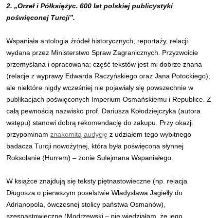
2. „Orzeł i Półksiężyc. 600 lat polskiej publicystyki
poświęconej Turcji”.
Wspaniała antologia źródeł historycznych, reportaży, relacji
wydana przez Ministerstwo Spraw Zagranicznych. Przyzwoicie
przemyślana i opracowana; część tekstów jest mi dobrze znana
(relacje z wyprawy Edwarda Raczyńskiego oraz Jana Potockiego),
ale niektóre nigdy wcześniej nie pojawiały się powszechnie w
publikacjach poświęconych Imperium Osmańskiemu i Republice. Z
całą pewnością nazwisko prof. Dariusza Kołodziejczyka (autora
wstępu) stanowi dobrą rekomendację do zakupu. Przy okazji
przypominam
znakomitą audycję
z udziałem tego wybitnego
badacza Turcji nowożytnej, która była poświęcona słynnej
Roksolanie (Hurrem) – żonie Sulejmana Wspaniałego.
W książce znajdują się teksty piętnastowieczne (np. relacja
Długosza o pierwszym poselstwie Władysława Jagiełły do
Adrianopola, ówczesnej stolicy państwa Osmanów),
szesnastowieczne (Modrzewski – nie wiedziałam, że jego