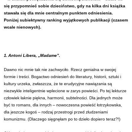
się przypomnieć sobie dzieciństwo, gdy na kilka dni książka
stawała się dla mnie centralnym punktem odniesienia.
Poniżej subiektywny ranking wyjątkowych publikacji (czasem
wcale nienowych).
1. Antoni Libera, „Madame”.
Dawno nic mnie tak nie zachwyciło. Rzecz genialna w swojej
formie i treści. Bogactwo odniesień do literatury, historii, sztuki i
kultury urzeka, zwłaszcza, że te erudycyjne nawiązania są
niezwykle inteligentnie wplecione w zarys powieści. Po tej lekturze
człowiek łaknie piękna, harmonii, subtelności. Dla jednych może
być to romans, dla innych – nowoczesna powieść łotrzykowska,
dla jeszcze kogoś – rodzaj przestrogi przed złudzeniami
komunizmu. (Dlaczego sięgnęłam po to dzieło dopiero teraz?!)