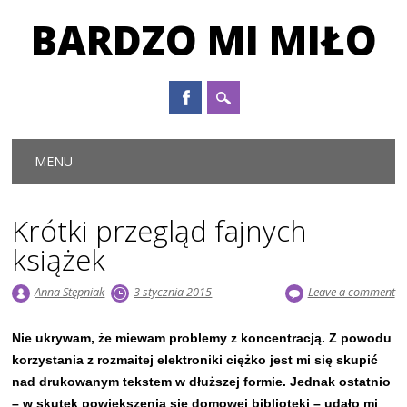
BARDZO MI MIŁO
Main menu
Skip to content
MENU
Krótki przegląd fajnych
książek
Anna Stępniak
3 stycznia 2015
Leave a comment
Nie ukrywam, że miewam problemy z koncentracją. Z powodu
korzystania z rozmaitej elektroniki ciężko jest mi się skupić
nad drukowanym tekstem w dłuższej formie. Jednak ostatnio
– w skutek powiększenia się domowej biblioteki – udało mi