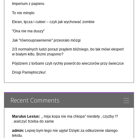
Imperium z papieru
To nie minęło
Ekran, tęcza i cukier – czyli jak wychować zombie
"Ona nie ma duszy"
Jak "równouprawnienie" przeorało mózgi
2/3 normalnych ludzi porazi prądem bliźniego, bo tak mówi ekspert
w białym kitlu. Brzmi znajomo?
Pójdziem z torbami czyli rychły powrót do wieczorów przy świeczce
Drogi Pamiętniczku!
Recent Comments
Marulus Lesius:
,, mija kopa nie ma chłopa" niestety , czyżby !?
..walczyć trzeba do same
admin:
Lepiej bym tego nie ujęła! Dzięki za odkurzenie starego
tekstu.