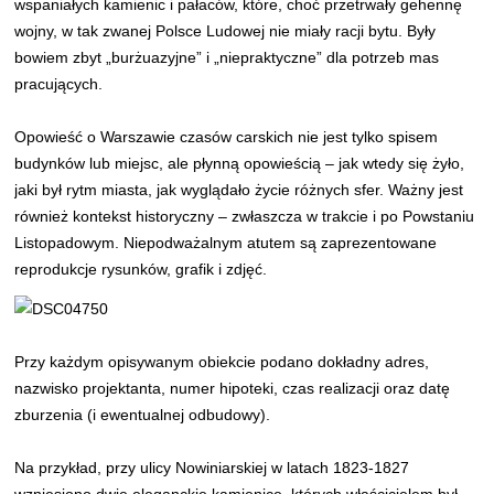
wspaniałych kamienic i pałaców, które, choć przetrwały gehennę
wojny, w tak zwanej Polsce Ludowej nie miały racji bytu. Były
bowiem zbyt „burżuazyjne” i „niepraktyczne” dla potrzeb mas
pracujących.
Opowieść o Warszawie czasów carskich nie jest tylko spisem
budynków lub miejsc, ale płynną opowieścią – jak wtedy się żyło,
jaki był rytm miasta, jak wyglądało życie różnych sfer. Ważny jest
również kontekst historyczny – zwłaszcza w trakcie i po Powstaniu
Listopadowym. Niepodważalnym atutem są zaprezentowane
reprodukcje rysunków, grafik i zdjęć.
Przy każdym opisywanym obiekcie podano dokładny adres,
nazwisko projektanta, numer hipoteki, czas realizacji oraz datę
zburzenia (i ewentualnej odbudowy).
Na przykład, przy ulicy Nowiniarskiej w latach 1823-1827