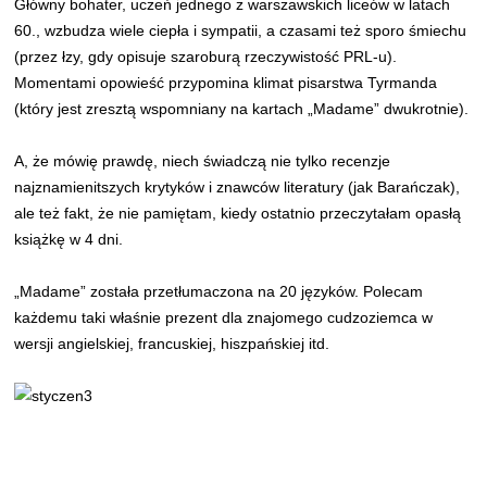
Główny bohater, uczeń jednego z warszawskich liceów w latach
60., wzbudza wiele ciepła i sympatii, a czasami też sporo śmiechu
(przez łzy, gdy opisuje szaroburą rzeczywistość PRL-u).
Momentami opowieść przypomina klimat pisarstwa Tyrmanda
(który jest zresztą wspomniany na kartach „Madame” dwukrotnie).
A, że mówię prawdę, niech świadczą nie tylko recenzje
najznamienitszych krytyków i znawców literatury (jak Barańczak),
ale też fakt, że nie pamiętam, kiedy ostatnio przeczytałam opasłą
książkę w 4 dni.
„Madame” została przetłumaczona na 20 języków. Polecam
każdemu taki właśnie prezent dla znajomego cudzoziemca w
wersji angielskiej, francuskiej, hiszpańskiej itd.