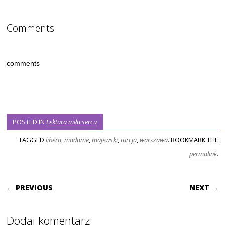
Comments
comments
POSTED IN
Lektura miła sercu
TAGGED
libera
,
madame
,
majewski
,
turcja
,
warszawa
. BOOKMARK THE
permalink
.
POST NAVIGATION
← PREVIOUS
NEXT →
Dodaj komentarz