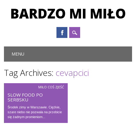
BARDZO MI MIŁO
Main menu
Skip to content
MENU
Tag Archives:
cevapcici
MIŁO COŚ ZJEŚĆ
SLOW FOOD PO
SERBSKU
Środek zimy w Warszawie. Ciężkie,
szare niebo nie pozwala na przebicie
się żadnym promieniom...