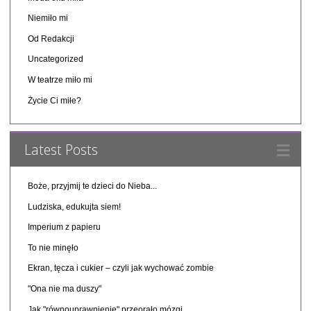
Niemiło mi
Od Redakcji
Uncategorized
W teatrze miło mi
Życie Ci miłe?
Latest Posts
Boże, przyjmij te dzieci do Nieba...
Ludziska, edukujta siem!
Imperium z papieru
To nie minęło
Ekran, tęcza i cukier – czyli jak wychować zombie
"Ona nie ma duszy"
Jak "równouprawnienie" przeorało mózgi