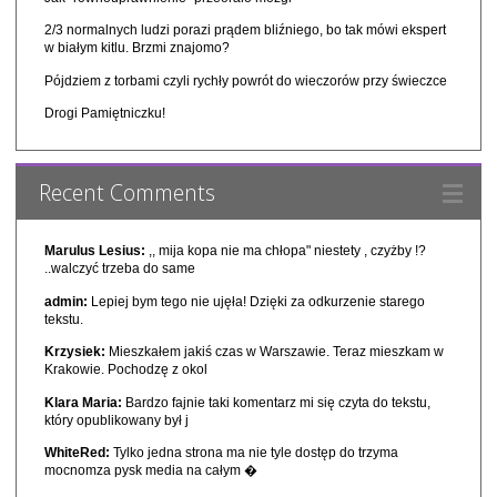
2/3 normalnych ludzi porazi prądem bliźniego, bo tak mówi ekspert
w białym kitlu. Brzmi znajomo?
Pójdziem z torbami czyli rychły powrót do wieczorów przy świeczce
Drogi Pamiętniczku!
Recent Comments
Marulus Lesius:
,, mija kopa nie ma chłopa" niestety , czyżby !?
..walczyć trzeba do same
admin:
Lepiej bym tego nie ujęła! Dzięki za odkurzenie starego
tekstu.
Krzysiek:
Mieszkałem jakiś czas w Warszawie. Teraz mieszkam w
Krakowie. Pochodzę z okol
Klara Maria:
Bardzo fajnie taki komentarz mi się czyta do tekstu,
który opublikowany był j
WhiteRed:
Tylko jedna strona ma nie tyle dostęp do trzyma
mocnomza pysk media na całym �