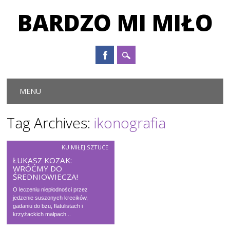
BARDZO MI MIŁO
Main menu
Skip to content
MENU
Tag Archives:
ikonografia
KU MIŁEJ SZTUCE
ŁUKASZ KOZAK:
WRÓĆMY DO
ŚREDNIOWIECZA!
O leczeniu niepłodności przez
jedzenie suszonych krecików,
gadaniu do bzu, flatulistach i
krzyżackich małpach...