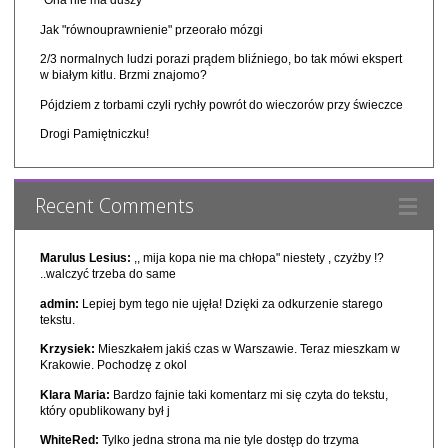
"Ona nie ma duszy"
Jak "równouprawnienie" przeorało mózgi
2/3 normalnych ludzi porazi prądem bliźniego, bo tak mówi ekspert
w białym kitlu. Brzmi znajomo?
Pójdziem z torbami czyli rychły powrót do wieczorów przy świeczce
Drogi Pamiętniczku!
Recent Comments
Marulus Lesius:
,, mija kopa nie ma chłopa" niestety , czyżby !?
..walczyć trzeba do same
admin:
Lepiej bym tego nie ujęła! Dzięki za odkurzenie starego
tekstu.
Krzysiek:
Mieszkałem jakiś czas w Warszawie. Teraz mieszkam w
Krakowie. Pochodzę z okol
Klara Maria:
Bardzo fajnie taki komentarz mi się czyta do tekstu,
który opublikowany był j
WhiteRed:
Tylko jedna strona ma nie tyle dostęp do trzyma