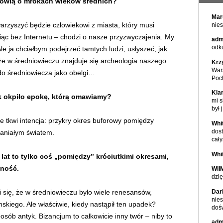
y mówią o mrokach wieków średnich?
Mar
arzyszyć będzie człowiekowi z miasta, który musi
nies
iąc bez Internetu – chodzi o nasze przyzwyczajenia. My
adm
odku
le ja chciałbym podejrzeć tamtych ludzi, usłyszeć, jak
 że w średniowieczu znajduje się archeologia naszego
Krz
War
do średniowiecza jako obelgi…
Poc
Kla
ak okpiło epokę, którą omawiamy?
mi s
był j
 tkwi intencja: przykry okres buforowy pomiędzy
Whi
dos
paniałym światem.
cał
Whi
 lat to tylko coś „pomiędzy” króciutkimi okresami,
sność.
Wil
dzię
Dar
i się, że w średniowieczu było wiele renesansów,
nie
iego. Ale właściwie, kiedy nastąpił ten upadek?
doś
sób antyk. Bizancjum to całkowicie inny twór – niby to
adm