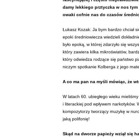
damy lekkiego prztyczka w nos tym w
owaki cofnie nas do czasów średni
Łukasz Kozak: Ja bym bardzo chciał si
epoki średniowiecza wiedzieli dokładni
było epoką, w której zdarzyło się wszyst
który zawiera kilka mikroświatów, bar
który odwiedza rodzące się państwo pi
niczym spotkanie Kolberga z jego ma
A co ma pan na myśli mówiąc, że wt
W latach 60. ubiegłego wieku mieliśmy
i literackiej pod wpływem narkotyków.
kompozytorzy tworzący muzykę w nur
jaką polifonię!
Skąd na dworze papieży wziął się h