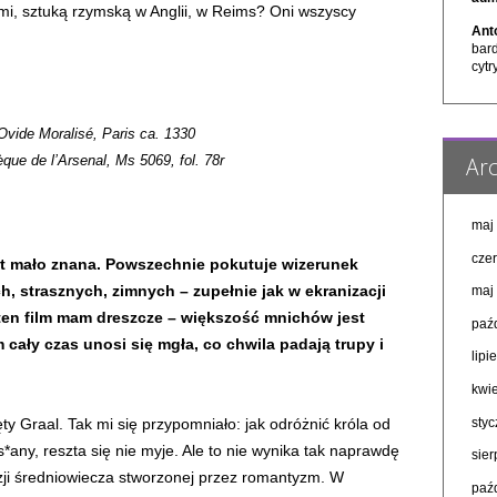
ami, sztuką rzymską w Anglii, w Reims? Oni wszyscy
Ant
bar
cytr
Ovide Moralisé, Paris ca. 1330
Arc
èque de l’Arsenal, Ms 5069, fol. 78r
maj
cze
st mało znana. Powszechnie pokutuje wizerunek
, strasznych, zimnych – zupełnie jak w ekranizacji
maj
 ten film mam dreszcze – większość mnichów jest
paź
cały czas unosi się mgła, co chwila padają trupy i
lipi
kwi
sty
y Graal. Tak mi się przypomniało: jak odróżnić króla od
s*any, reszta się nie myje. Ale to nie wynika tak naprawdę
sie
izji średniowiecza stworzonej przez romantyzm. W
paź