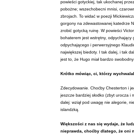
powieści gotyckiej, tak ukochanej prz
pobożne; wszechobecni mnisi, czarowni
zbrojach. To widać w poezji Mickiewicz
gorgony na zdewastowanej katedrze Not
zrobić gotycką ruinę. W powieści Vic
bohaterem jest wstrętny, odpychający 
odpychającego i perwersyjnego Klaudiu
największej biedoty. I tak dalej, i tak 
jest to, że Hugo miał bardzo swobodny
Krótko mówiąc, ci, którzy wychwalali
Zdecydowanie. Choćby Chesterton i je
jeszcze bardziej słodko (zbyt urocza i n
dalej: wziął pod uwagę nie alegorie, n
islandzką.
Większości z nas się wydaje, że ludz
nieprawda, choćby dlatego, że oni n