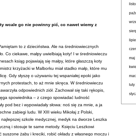
lis
paź
wrz
ty wcale go nie powinny pić, co nawet wiemy z
sie
lipi
. Pamiętam to z dzieciństwa. Ale na średniowiecznych
cze
ło. Co ciekawe, małpy uwielbiają koty! I w średniowieczu
maj
inesach ksiąg pojawiają się małpy, które głaszczą koty
kwi
i mistrz krzyżacki w Malborku miał stadko małp, które mu
icę. Gdy słyszę o używaniu tej wspaniałej epoki jako
mar
arnych protestach, to aż mnie skręca. W średniowieczu
luty
nawarzyła odpowiednich ziół. Zachował się taki rękopis,
sty
księga spowiednika – z czego spowiadać ludność
ły pod bez i wypowiadały słowa: noś się za mnie, a ja
echne zabiegi ludu. W XIII wieku Mikołaj z Polski,
w najlepszej szkole medycznej, medyk na dworze Leszka
zną i stosuje te same metody. Księciu Leszkowi
suszone żaby i kreciki, robić okłady z własnego moczu i