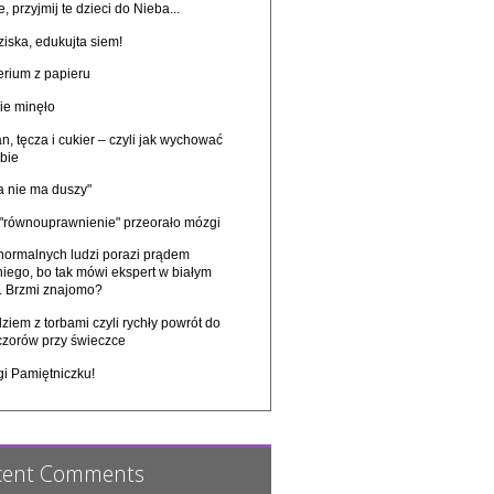
, przyjmij te dzieci do Nieba...
iska, edukujta siem!
erium z papieru
ie minęło
n, tęcza i cukier – czyli jak wychować
bie
a nie ma duszy"
 "równouprawnienie" przeorało mózgi
 normalnych ludzi porazi prądem
niego, bo tak mówi ekspert w białym
u. Brzmi znajomo?
ziem z torbami czyli rychły powrót do
czorów przy świeczce
gi Pamiętniczku!
cent Comments