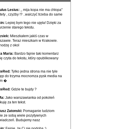
ulus Lesius:
,, mija kopa nie ma chłopa"
tety , czyżby !? ..walczyć trzeba do same
in:
Lepiej bym tego nie ujęła! Dzięki za
rzenie starego tekstu.
ysiek:
Mieszkałem jakiś czas w
szawie. Teraz mieszkam w Krakowie.
hodzę z okol
ra Maria:
Bardzo fajnie taki komentarz
ię czyta do tekstu, który opublikowany
teRed:
Tylko jedna strona ma nie tyle
tęp do trzyma mocnomza pysk media na
ym �
teRed:
Gdzie te bujdy ?
Ma:
Jako warszawianka od pokoleń
kuję za ten tekst.
iusz Zatonski:
Pomaganie ludziom
sie ze sobą wiele pozytywnych
wiadczeń. Budujemy nasz
in:
Fajnie, że Ci się podoba :)