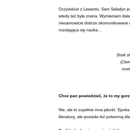
Oczywiście z Lewantu. Sam Saladyn pa
wtedy też była znana. Wymieniam dale
niesamowicie dobrze skomunikowane m
rozwijająca się nauka…
Book of
(Cler
muni
Chce pan powiedzieć, że to my go
Nie, ale to zupełnie inna jakość. Epok
literaturę, ale posiada też potworną dla