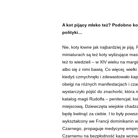
A kot pijący mleko też? Podobno ko
polityki…
Nie, koty łowne jak najbardziej je piją
miniaturach są też koty wylizujące mas
też to wiedzieli – w XIV wieku na marg
albo się z nimi bawią. Co więcej, wielk
kiedyś czmychnęło i zdewastowało kapl
obelgi na różnych manifestacjach i cz
wystarczyło pójść do znachorki, która 
katalog magii Rudolfa – penitencjał, 
miejscową. Dziewczęta wiejskie chadza
będę kwitnąć za ciebie. I to były powsz
wykształcony we Francji dominikanin 
Czarnego, propaguje medycynę empiryc
Czarnemu na bezpłodność każe wcinać 