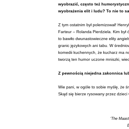
wyobrazić, często też humorystyczn
wyobrażenia elit i ludu? To nie to s
Z tym ostatnim był polemizował! Henry
Farteur – Rolanda Pierdziela. Kim był ó
to bawiło dwunastowieczne elity angiel
granic językowych ani tabu. W średniowi
komedii kuchennych, że kucharz ma nos
tworzą ten humor uczone mniszki, wied
Z pewnością niejedna zakonnica lubi
Wie pani, w ogóle to sobie myślę, że ś
Skąd się bierze rysowany przez dzieci
‘The Maastr
B