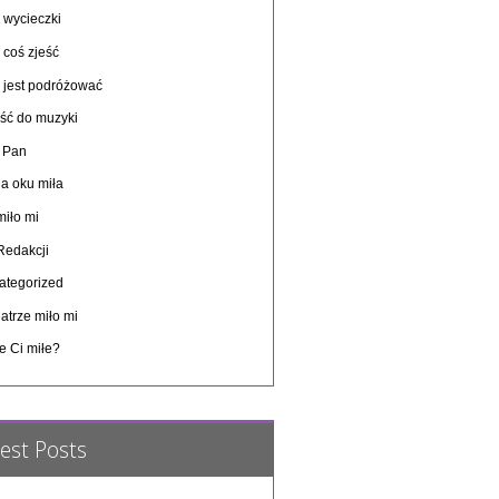
 wycieczki
 coś zjeść
o jest podróżować
ość do muzyki
y Pan
a oku miła
miło mi
Redakcji
ategorized
atrze miło mi
e Ci miłe?
est Posts