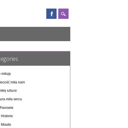
egories
 miłuję
iecość miła nam
iłej sztuce
ura miła sercu
i Panowie
 Historie
 Miasto