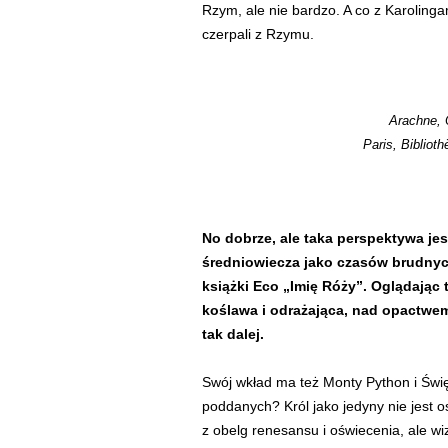
Rzym, ale nie bardzo. A co z Karoling
czerpali z Rzymu.
Arachne, 
Paris, Biblioth
No dobrze, ale taka perspektywa je
średniowiecza jako czasów brudnych
książki Eco „Imię Róży”. Oglądając
koślawa i odrażająca, nad opactwem 
tak dalej.
Swój wkład ma też Monty Python i Święt
poddanych? Król jako jedyny nie jest o
z obelg renesansu i oświecenia, ale w