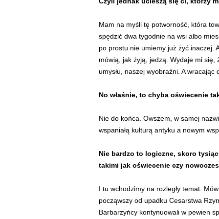
Czyli jednak ucieszą się ci, którz
Mam na myśli tę potworność, która tow
spędzić dwa tygodnie na wsi albo mies
po prostu nie umiemy już żyć inaczej. A
mówią, jak żyją, jedzą. Wydaje mi się,
umysłu, naszej wyobraźni. A wracając 
No właśnie, to chyba oświecenie t
Nie do końca. Owszem, w samej nazwie
wspaniałą kulturą antyku a nowym ws
Nie bardzo to logiczne, skoro tysiąc
takimi jak oświecenie czy nowocze
I tu wchodzimy na rozległy temat. Mów
począwszy od upadku Cesarstwa Rzymsk
Barbarzyńcy kontynuowali w pewien spo