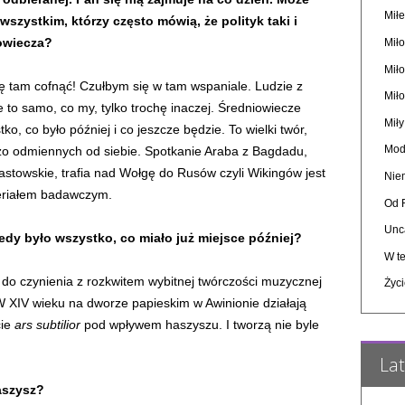
Miłe
szystkim, którzy często mówią, że polityk taki i
owiecza?
Miło
Mił
ę tam cofnąć! Czułbym się w tam wspaniale. Ludzie z
Mił
e to samo, co my, tylko trochę inaczej. Średniowiecze
Mił
ko, co było później i co jeszcze będzie. To wielki twór,
Mod
dzo odmiennych od siebie. Spotkanie Araba z Bagdadu,
astowskie, trafia nad Wołgę do Rusów czyli Wikingów jest
Nie
teriałem badawczym.
Od 
Unc
edy było wszystko, co miało już miejsce później?
W te
 do czynienia z rozkwitem wybitnej twórczości muzycznej
Życi
 W XIV wieku na dworze papieskim w Awinionie działają
cie
ars subtilior
pod wpływem haszyszu. I tworzą nie byle
Lat
aszysz?