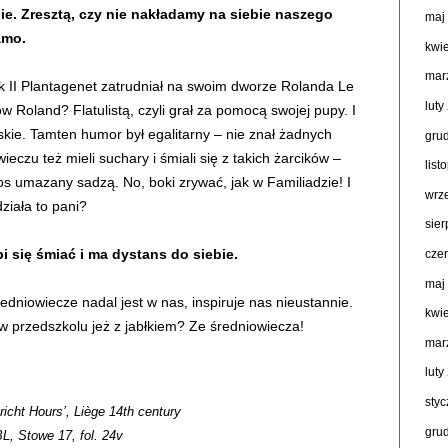
ie. Zresztą, czy nie nakładamy na siebie naszego
maj
amo.
kwi
mar
k II Plantagenet zatrudniał na swoim dworze Rolanda Le
luty
w Roland? Flatulistą, czyli grał za pomocą swojej pupy. I
skie. Tamten humor był egalitarny – nie znał żadnych
gru
eczu też mieli suchary i śmiali się z takich żarcików –
lis
 umazany sadzą. No, boki zrywać, jak w Familiadzie! I
wrz
ziała to pani?
sie
 się śmiać i ma dystans do siebie.
cze
maj
redniowiecze nadal jest w nas, inspiruje nas nieustannie.
kwi
 w przedszkolu jeż z jabłkiem? Ze średniowiecza!
mar
luty
sty
icht Hours’, Liège 14th century
gru
L, Stowe 17, fol. 24v