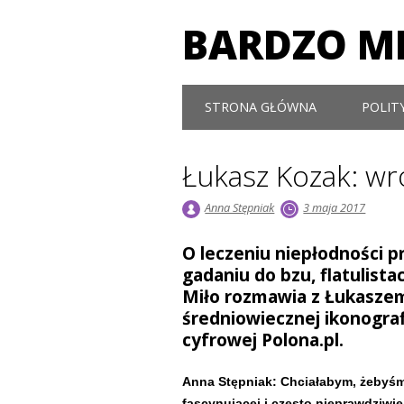
BARDZO MI
Main menu
Skip to content
STRONA GŁÓWNA
POLIT
Łukasz Kozak: wr
Anna Stępniak
3 maja 2017
O leczeniu niepłodności p
gadaniu do bzu, flatulist
Miło rozmawia z Łukasze
średniowiecznej ikonograf
cyfrowej Polona.pl.
Anna Stępniak: Chciałabym, żebyśm
fascynującej i często nieprawdziwie