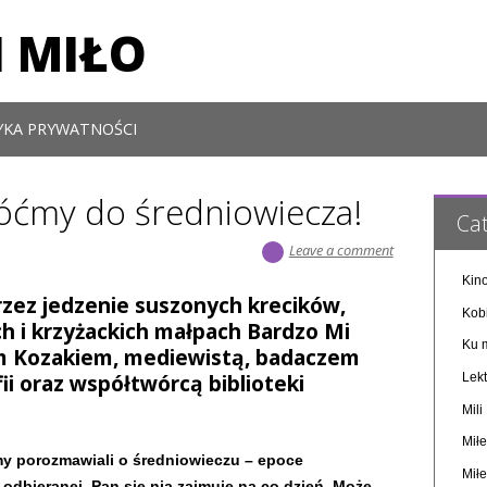
 MIŁO
YKA PRYWATNOŚCI
óćmy do średniowiecza!
Cat
Leave a comment
Kino
rzez jedzenie suszonych krecików,
Kob
ach i krzyżackich małpach Bardzo Mi
Ku m
m Kozakiem, mediewistą, badaczem
ii oraz współtwórcą biblioteki
Lekt
Mil
Miłe
y porozmawiali o średniowieczu – epoce
Miłe
 odbieranej. Pan się nią zajmuje na co dzień. Może