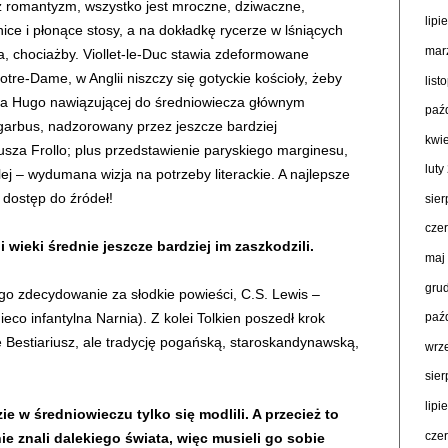
ez romantyzm, wszystko jest mroczne, dziwaczne,
lipi
ce i płonące stosy, a na dokładkę rycerze w lśniących
mar
a, chociażby. Viollet-le-Duc stawia zdeformowane
re-Dame, w Anglii niszczy się gotyckie kościoły, żeby
lis
tora Hugo nawiązującej do średniowiecza głównym
paź
garbus, nadzorowany przez jeszcze bardziej
kwi
sza Frollo; plus przedstawienie paryskiego marginesu,
luty
dalej – wydumana wizja na potrzeby literackie. A najlepsze
 dostęp do źródeł!
sie
cze
 wieki średnie jeszcze bardziej im zaszkodzili.
maj
gru
go zdecydowanie za słodkie powieści, C.S. Lewis –
ieco infantylna Narnia). Z kolei Tolkien poszedł krok
paź
ie Bestiariusz, ale tradycję pogańską, staroskandynawską,
wrz
sie
lipi
ie w średniowieczu tylko się modlili. A przecież to
cze
ie znali dalekiego świata, więc musieli go sobie