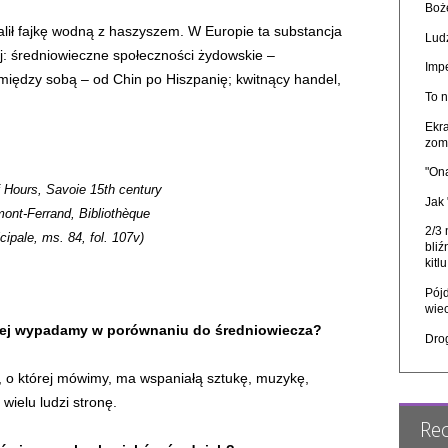
Boże
lił fajkę wodną z haszyszem. W Europie ta substancja
Ludz
j: średniowieczne społeczności żydowskie –
Imp
iędzy sobą – od Chin po Hiszpanię; kwitnący handel,
To n
Ekra
zom
"On
 Hours, Savoie 15th century
Jak
mont-Ferrand, Bibliothèque
2/3
cipale, ms. 84, fol. 107v)
bliź
kitl
Pójd
wie
rzej wypadamy w porównaniu do średniowiecza?
Dro
a, o której mówimy, ma wspaniałą sztukę, muzykę,
 wielu ludzi stronę.
Re