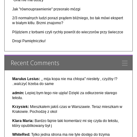
"Ona nie ma duszy"
Jak "równouprawnienie" przeorało mózgi
2/3 normalnych ludzi porazi prądem bliźniego, bo tak mówi ekspert
w białym kitlu. Brzmi znajomo?
Pójdziem z torbami czyli rychły powrót do wieczorów przy świeczce
Drogi Pamiętniczku!
Recent Comments
Marulus Lesius:
,, mija kopa nie ma chłopa" niestety , czyżby !?
..walczyć trzeba do same
admin:
Lepiej bym tego nie ujęła! Dzięki za odkurzenie starego
tekstu.
Krzysiek:
Mieszkałem jakiś czas w Warszawie. Teraz mieszkam w
Krakowie. Pochodzę z okol
Klara Maria:
Bardzo fajnie taki komentarz mi się czyta do tekstu,
który opublikowany był j
WhiteRed:
Tylko jedna strona ma nie tyle dostęp do trzyma