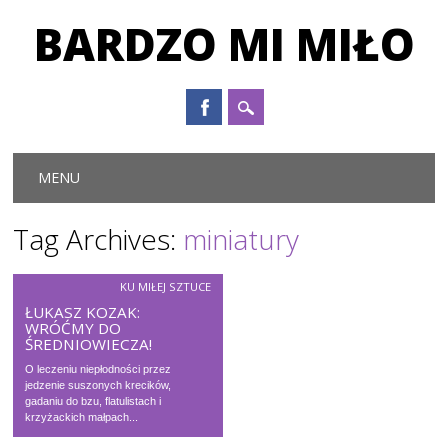
BARDZO MI MIŁO
Main menu
Skip to content
MENU
Tag Archives:
miniatury
KU MIŁEJ SZTUCE
ŁUKASZ KOZAK:
WRÓĆMY DO
ŚREDNIOWIECZA!
O leczeniu niepłodności przez
jedzenie suszonych krecików,
gadaniu do bzu, flatulistach i
krzyżackich małpach...